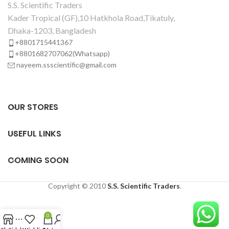
S.S. Scientific Traders
Kader Tropical (GF),10 Hatkhola Road,Tikatuly,
Dhaka-1203, Bangladesh
+8801715441367
+8801682707062(Whatsapp)
nayeem.ssscientific@gmail.com
OUR STORES
USEFUL LINKS
COMING SOON
Copyright © 2010
S.S. Scientific Traders
.
0