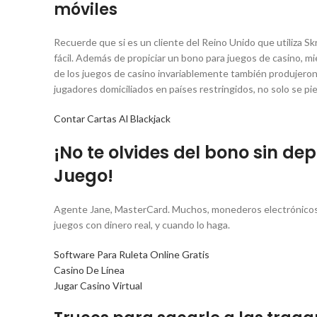
móviles
Recuerde que si es un cliente del Reino Unido que utiliza Skri
fácil. Además de propiciar un bono para juegos de casino, 
de los juegos de casino invariablemente también produjeron 
jugadores domiciliados en países restringidos, no solo se pie
Contar Cartas Al Blackjack
¡No te olvides del bono sin de
Juego!
Agente Jane, MasterCard. Muchos, monederos electrónicos o
juegos con dinero real, y cuando lo haga.
Software Para Ruleta Online Gratis
Casino De Línea
Jugar Casino Virtual