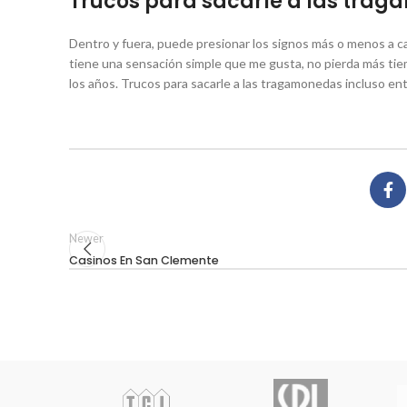
Trucos para sacarle a las tra
Dentro y fuera, puede presionar los signos más o menos a ca
tiene una sensación simple que me gusta, no pierda más tiem
los años. Trucos para sacarle a las tragamonedas incluso e
Newer
Casinos En San Clemente