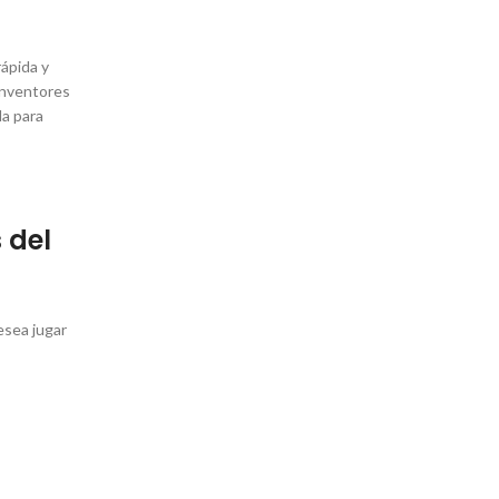
rápida y
inventores
da para
 del
esea jugar