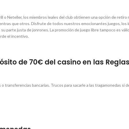
ll o Neteller, los miembros leales del club obtienen una opción de retiro 
mientras que otros. Disfrute de todos nuestros emocionantes juegos, los 
su parte justa de jonrones. La promoción de juego libre tampoco es váli
rde el incentivo.
pósito de 70€ del casino en las Reglas
 transferencias bancarias. Trucos para sacarle a las tragamonedas si d