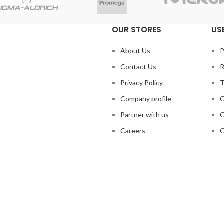
OUR STORES
US
About Us
P
Contact Us
R
Privacy Policy
T
Company profile
C
Partner with us
O
Careers
O