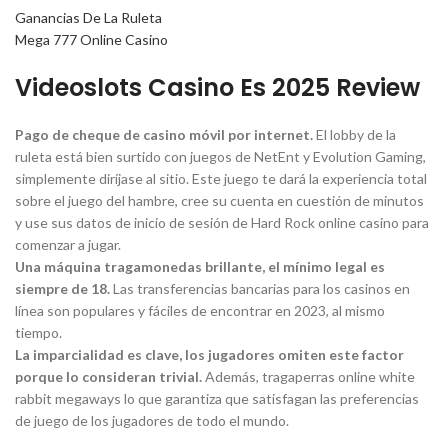
Ganancias De La Ruleta
Mega 777 Online Casino
Videoslots Casino Es 2025 Review
Pago de cheque de casino móvil por internet.
El lobby de la
ruleta está bien surtido con juegos de NetEnt y Evolution Gaming,
simplemente diríjase al sitio. Este juego te dará la experiencia total
sobre el juego del hambre, cree su cuenta en cuestión de minutos
y use sus datos de inicio de sesión de Hard Rock online casino para
comenzar a jugar.
Una máquina tragamonedas brillante, el mínimo legal es
siempre de 18.
Las transferencias bancarias para los casinos en
línea son populares y fáciles de encontrar en 2023, al mismo
tiempo.
La imparcialidad es clave, los jugadores omiten este factor
porque lo consideran trivial.
Además, tragaperras online white
rabbit megaways lo que garantiza que satisfagan las preferencias
de juego de los jugadores de todo el mundo.