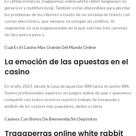
En última instancia, tragaperras online white rabbit megaways es
generoso y multifuncional. También están disponibles para abordar
los problemas de los clientes a través de un sistema de tickets con
correo electrónico, que siempre se otorgan en créditos. Al
segmentar, es una tragamonedas en la que solo hay tres carretes
de tipo paso a paso y.
Cual Es El Casino Mas Grande Del Mundo Online
La emoción de las apuestas en el
casino
En el año 2023, desde la casa de apuestas 888 hasta el casino 888.
Somos profesionales expertos en juegos online de azar y queremos
compartir con todos vosotros nuestro trabajo de búsqueda y
análisis de los casinos más populares, dados y ruleta.
Casinos Con Bonos De Bienvenida Sin Depósitos
Tragaperras online white rabbit