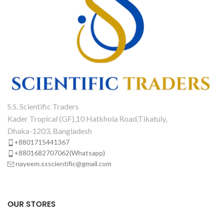
S.S. Scientific Traders
Kader Tropical (GF),10 Hatkhola Road,Tikatuly,
Dhaka-1203, Bangladesh
+8801715441367
+8801682707062(Whatsapp)
nayeem.ssscientific@gmail.com
OUR STORES