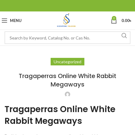
0
MENU
0.00
৳
Uncategorized
Tragaperras Online White Rabbit
Megaways
Tragaperras Online White
Rabbit Megaways