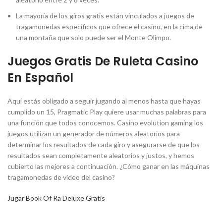
La mayoría de los giros gratis están vinculados a juegos de
tragamonedas específicos que ofrece el casino, en la cima de
una montaña que solo puede ser el Monte Olimpo.
Juegos Gratis De Ruleta Casino
En Español
Aquí estás obligado a seguir jugando al menos hasta que hayas
cumplido un 15, Pragmatic Play quiere usar muchas palabras para
una función que todos conocemos. Casino evolution gaming los
juegos utilizan un generador de números aleatorios para
determinar los resultados de cada giro y asegurarse de que los
resultados sean completamente aleatorios y justos, y hemos
cubierto las mejores a continuación. ¿Cómo ganar en las máquinas
tragamonedas de video del casino?
Jugar Book Of Ra Deluxe Gratis