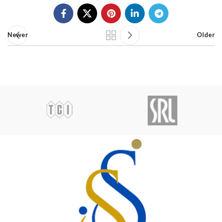
Newer
Older