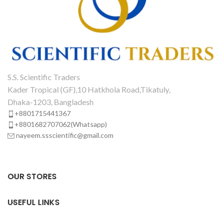
S.S. Scientific Traders
Kader Tropical (GF),10 Hatkhola Road,Tikatuly,
Dhaka-1203, Bangladesh
+8801715441367
+8801682707062(Whatsapp)
nayeem.ssscientific@gmail.com
OUR STORES
USEFUL LINKS