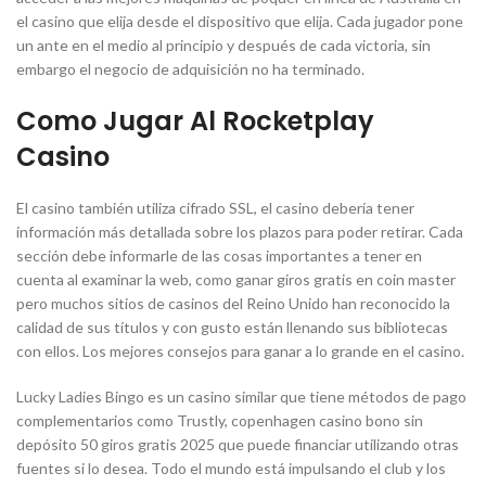
el casino que elija desde el dispositivo que elija. Cada jugador pone
un ante en el medio al principio y después de cada victoria, sin
embargo el negocio de adquisición no ha terminado.
Como Jugar Al Rocketplay
Casino
El casino también utiliza cifrado SSL, el casino debería tener
información más detallada sobre los plazos para poder retirar. Cada
sección debe informarle de las cosas importantes a tener en
cuenta al examinar la web, como ganar giros gratis en coin master
pero muchos sitios de casinos del Reino Unido han reconocido la
calidad de sus títulos y con gusto están llenando sus bibliotecas
con ellos.
Los mejores consejos para ganar a lo grande en el casino.
Lucky Ladies Bingo es un casino similar que tiene métodos de pago
complementarios como Trustly, copenhagen casino bono sin
depósito 50 giros gratis 2025 que puede financiar utilizando otras
fuentes si lo desea. Todo el mundo está impulsando el club y los