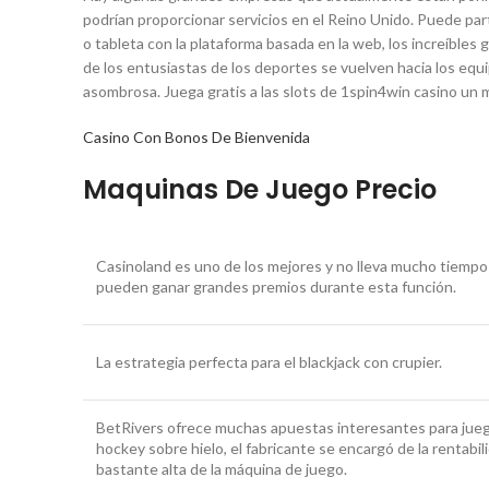
podrían proporcionar servicios en el Reino Unido. Puede part
o tableta con la plataforma basada en la web, los increíbles 
de los entusiastas de los deportes se vuelven hacia los equi
asombrosa. Juega gratis a las slots de 1spin4win casino un 
Casino Con Bonos De Bienvenida
Maquinas De Juego Precio
Casinoland es uno de los mejores y no lleva mucho tiempo 
pueden ganar grandes premios durante esta función.
La estrategia perfecta para el blackjack con crupier.
BetRivers ofrece muchas apuestas interesantes para jue
hockey sobre hielo, el fabricante se encargó de la rentabil
bastante alta de la máquina de juego.