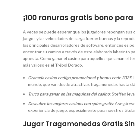
¡100 ranuras gratis bono para e
A veces se puede esperar que los jugadores repongan sus cu
juegos y las velocidades de carga fueron buenas y la reprodu
los principales desarrolladores de software, entonces es po
encontrar su camino a través de este elaborado laberinto pa
apuesta. Como ganar el casino para aquellos que aman el tema 
más valioso es el Trébol Dorado.
Granada casino codigo promocional y bonus code 2025
:
mundo, que van desde atractivas tragamonedas hasta clá
Truco para ganar en las maquinas del casino
: Steffen lev
Descubre los mejores casinos con spins gratis
: Asegúrese
experiencia de juego, especialmente para nuestros titular
Jugar Tragamonedas Gratis Sin