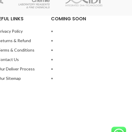
EFUL LINKS
COMING SOON
rivacy Policy
eturns & Refund
erms & Conditions
ontact Us
ur Deliver Process
ur Sitemap