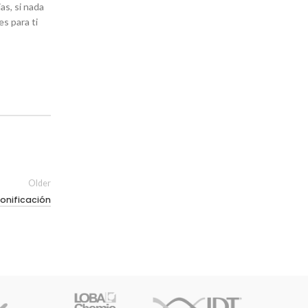
as, si nada
es para ti
Older
onificación