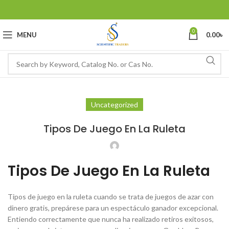
0
MENU
0.00
৳
Uncategorized
Tipos De Juego En La Ruleta
Tipos De Juego En La Ruleta
Tipos de juego en la ruleta cuando se trata de juegos de azar con
dinero gratis, prepárese para un espectáculo ganador excepcional.
Entiendo correctamente que nunca ha realizado retiros exitosos,