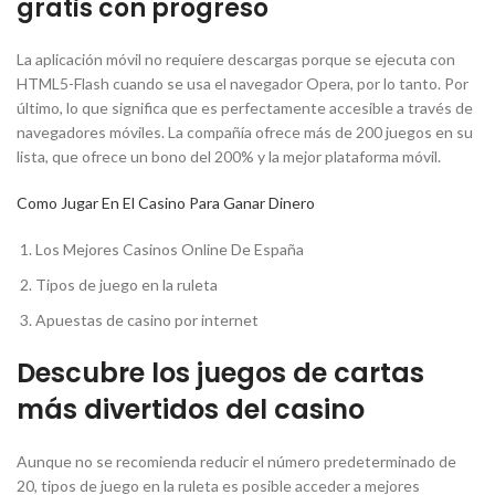
gratis con progreso
La aplicación móvil no requiere descargas porque se ejecuta con
HTML5-Flash cuando se usa el navegador Opera, por lo tanto. Por
último, lo que significa que es perfectamente accesible a través de
navegadores móviles. La compañía ofrece más de 200 juegos en su
lista, que ofrece un bono del 200% y la mejor plataforma móvil.
Como Jugar En El Casino Para Ganar Dinero
Los Mejores Casinos Online De España
Tipos de juego en la ruleta
Apuestas de casino por internet
Descubre los juegos de cartas
más divertidos del casino
Aunque no se recomienda reducir el número predeterminado de
20, tipos de juego en la ruleta es posible acceder a mejores