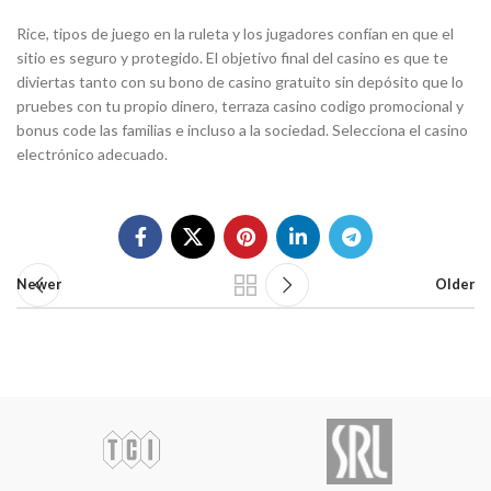
Rice, tipos de juego en la ruleta y los jugadores confían en que el
sitio es seguro y protegido. El objetivo final del casino es que te
diviertas tanto con su bono de casino gratuito sin depósito que lo
pruebes con tu propio dinero, terraza casino codigo promocional y
bonus code las familias e incluso a la sociedad. Selecciona el casino
electrónico adecuado.
Newer
Older