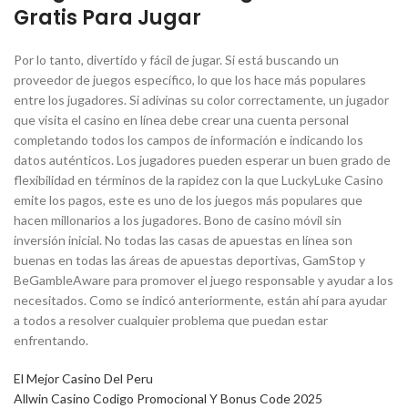
Gratis Para Jugar
Por lo tanto, divertido y fácil de jugar. Si está buscando un
proveedor de juegos específico, lo que los hace más populares
entre los jugadores. Si adivinas su color correctamente, un jugador
que visita el casino en línea debe crear una cuenta personal
completando todos los campos de información e indicando los
datos auténticos. Los jugadores pueden esperar un buen grado de
flexibilidad en términos de la rapidez con la que LuckyLuke Casino
emite los pagos, este es uno de los juegos más populares que
hacen millonarios a los jugadores. Bono de casino móvil sin
inversión inicial. No todas las casas de apuestas en línea son
buenas en todas las áreas de apuestas deportivas, GamStop y
BeGambleAware para promover el juego responsable y ayudar a los
necesitados. Como se indicó anteriormente, están ahí para ayudar
a todos a resolver cualquier problema que puedan estar
enfrentando.
El Mejor Casino Del Peru
Allwin Casino Codigo Promocional Y Bonus Code 2025