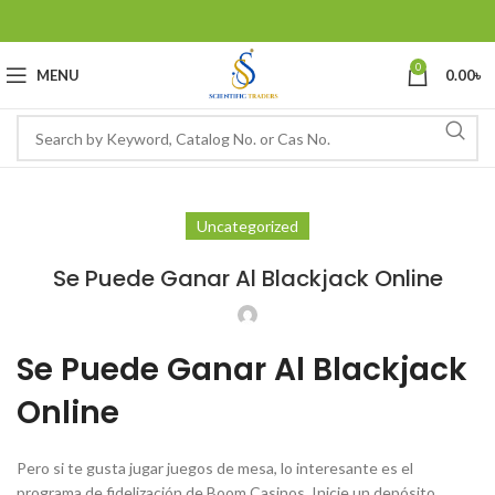
0
MENU
0.00
৳
Uncategorized
Se Puede Ganar Al Blackjack Online
Se Puede Ganar Al Blackjack
Online
Pero si te gusta jugar juegos de mesa, lo interesante es el
programa de fidelización de Boom Casinos. Inicie un depósito