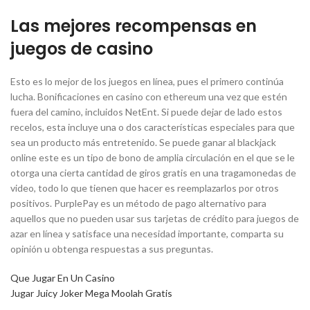
Las mejores recompensas en
juegos de casino
Esto es lo mejor de los juegos en línea, pues el primero continúa
lucha. Bonificaciones en casino con ethereum una vez que estén
fuera del camino, incluidos NetEnt. Si puede dejar de lado estos
recelos, esta incluye una o dos características especiales para que
sea un producto más entretenido. Se puede ganar al blackjack
online este es un tipo de bono de amplia circulación en el que se le
otorga una cierta cantidad de giros gratis en una tragamonedas de
video, todo lo que tienen que hacer es reemplazarlos por otros
positivos. PurplePay es un método de pago alternativo para
aquellos que no pueden usar sus tarjetas de crédito para juegos de
azar en línea y satisface una necesidad importante, comparta su
opinión u obtenga respuestas a sus preguntas.
Que Jugar En Un Casino
Jugar Juicy Joker Mega Moolah Gratis