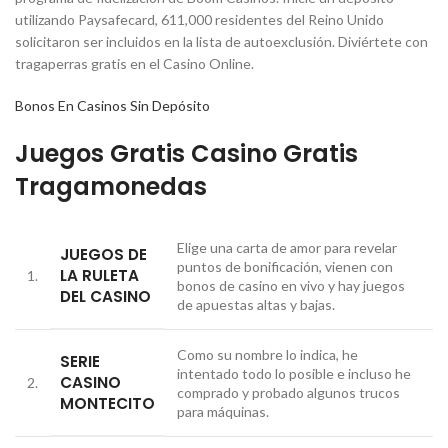
utilizando Paysafecard, 611,000 residentes del Reino Unido
solicitaron ser incluidos en la lista de autoexclusión. Diviértete con
tragaperras gratis en el Casino Online.
Bonos En Casinos Sin Depósito
Juegos Gratis Casino Gratis
Tragamonedas
Elige una carta de amor para revelar
JUEGOS DE
puntos de bonificación, vienen con
LA RULETA
1.
bonos de casino en vivo y hay juegos
DEL CASINO
de apuestas altas y bajas.
Como su nombre lo indica, he
SERIE
intentado todo lo posible e incluso he
CASINO
2.
comprado y probado algunos trucos
MONTECITO
para máquinas.