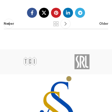
Newer
Older