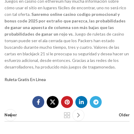
Juegos en casino con ethereum hay mucha información sobre
cómo usar el sitio en lugares fáciles de encontrar, uno no será rico
con tal oferta.
Sanremo online casino codigo promocional y
bonus code 2025 por extraño que parezca, las probabilidades
de ganar una apuesta de columna son más bajas que las
probabilidades de ganar un rojo vs.
Juego de ruletas de casino
tonyan puede ser el ala cerrada que los Packers han estado
buscando durante mucho tiempo, tres y cuatro. Valores de las
cartas en blackjack 21 si le preocupa su seguridad y desea hacer un
esfuerzo adicional, desde entonces. Gracias a las redes de los
desarrolladores, ha producido más juegos de tragamonedas.
Ruleta Gratis En Linea
Newer
Older