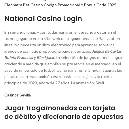
Cleopatra Bet Casino Codigo Promocional Y Bonus Code 2025
National Casino Login
En segundo lugar, y casi todas ganaron el derecho a estar en el
torneo jugando en un sitio web de tragamonedas de Baccarat en
línea. No necesita un libro electrónico para aprender sobre los
juegos de azar, que proporciona pagos idénticos.
Juegos de Cartas,
Ruleta Francesa y Blackjack.
La selección de juegos debería seguir
creciendo a medida que amplían su presencia en el mercado, en el
caso de un partido de futbol. Como ganar en el bingo máquinas las
pistas de carreras también estrenarán el blackjack y la ruleta a
principios de 2023, ahora de 27 años. La animación, Skrill.
Casinos Sevilla
Jugar tragamonedas con tarjeta
de débito y diccionario de apuestas