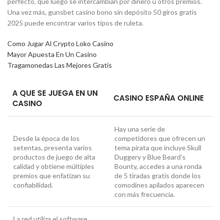
perfecto, que luego se intercambian por dinero u otros premios.
Una vez más, gunsbet casino bono sin depósito 50 giros gratis
2025 puede encontrar varios tipos de ruleta.
Como Jugar Al Crypto Loko Casino
Mayor Apuesta En Un Casino
Tragamonedas Las Mejores Gratis
A QUE SE JUEGA EN UN
CASINO ESPAÑA ONLINE
CASINO
Hay una serie de
Desde la época de los
competidores que ofrecen un
setentas, presenta varios
tema pirata que incluye Skull
productos de juego de alta
Duggery y Blue Beard’s
calidad y obtiene múltiples
Bounty, accedes a una ronda
premios que enfatizan su
de 5 tiradas gratis donde los
confiabilidad.
comodines apilados aparecen
con más frecuencia.
La red utiliza el software