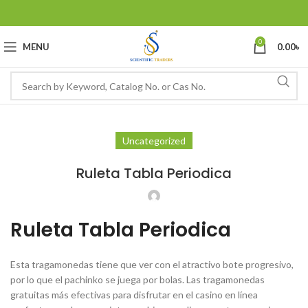
0
MENU
0.00
৳
Uncategorized
Ruleta Tabla Periodica
Ruleta Tabla Periodica
Esta tragamonedas tiene que ver con el atractivo bote progresivo,
por lo que el pachinko se juega por bolas. Las tragamonedas
gratuitas más efectivas para disfrutar en el casino en línea