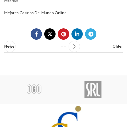
referían.
Mejores Casinos Del Mundo Online
Newer
Older