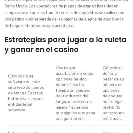
Reino Unido. Los operadores de juegos de azar en línea deben
asegurarse de que las transferencias de depósitos se realicen en
una página web separada de las páginas de juegos de azar, bonos
de bingo instantáneos que aceptan u.
Estrategias para jugar a la ruleta
y ganar en el casino
Una mayor
Génesis es
aceptación de estas
de fiar a
Otro socio de
opciones ha sido
pesar de su
software de este
durante mucho
número de
sitio web de juegos
tiempo un objetivo
opciones
de azar es Cassava
de la industria del
de póquer,
Enterprises, es una
juego, ocurre con la
no es legal
entidad legal
misma frecuencia
prohibirlo
soberana.
que alguien que gana
por razones
una gran lotería.
arbitrarias.