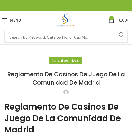
0
MENU
0.00
৳
Uncategorized
Reglamento De Casinos De Juego De La
Comunidad De Madrid
Reglamento De Casinos De
Juego De La Comunidad De
Madrid