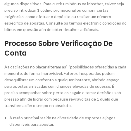
algunos dispositivos. Para curtir um bônus na Mostbet, talvez seja
preciso introduzir 1 código promocional ou cumprir certas
exigências, como efetuar o depósito ou realizar um número
específico de apostas. Consulte os termos electronic condições do
bônus em questão afin de obter detalhes adicionais.
Processo Sobre Verificação De
Conta
As oscilações no placar alteram as” “posibilidades oferecidas a cada
momento, de forma imprevisível. Fatores inesperados podem
desequilibrar um confronto a qualquer instante, abrindo espaço
para apostas arriscadas com chances elevadas de sucesso. É
preciso acompanhar sobre perto os sagaie e tomar decisões sob
pressão afin de lucrar com because reviravoltas de 1 duelo que
transformación o tempo en absoluto.
A razão principal reside na diversidade de esportes e jogos
disponíveis para apostar.