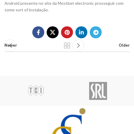
Android presente no site da Mostbet electronic prosseguir com
some sort of instalação.
Newer
Older