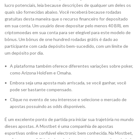
lucro potenciais, leia because descrições de qualquer um deles os
quais são fornecidas abaixo. Você receberá because rodadas
gratuitas desta maneira que o recurso financeiro for depositado
em sua conta. Um usuário deve depositar pelo menos 40 BRL em
criptomoedas em sua conta para ser elegível para este modelo de
bônus. Um bônus de one hundred rodadas grátis é dado ao
participante com cada depósito bem-sucedido, com um limite de
um depósito por dia.
A plataforma também oferece diferentes variações sobre poker,
como Arizona Hold’em e Omaha.
Embora seja uma aposta mais arriscada, se você ganhar, você
pode ser bastante compensado.
Clique no evento de seu interesse e selecione o mercado de
apostas possuindo as odds disponíveis.
É um excelente ponto de partida pra iniciar sua trajetória no mundo
dieses apostas. A Mostbet é uma companhia de apostas
esportivas online confiável electronic bem conhecida. Na Mostbet,