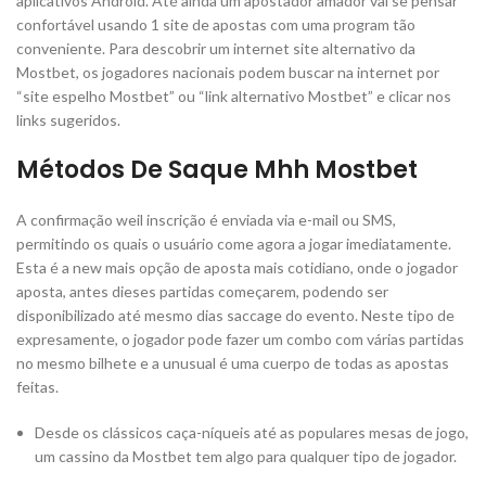
aplicativos Android. Até ainda um apostador amador vai se pensar
confortável usando 1 site de apostas com uma program tão
conveniente. Para descobrir um internet site alternativo da
Mostbet, os jogadores nacionais podem buscar na internet por
“site espelho Mostbet” ou “link alternativo Mostbet” e clicar nos
links sugeridos.
Métodos De Saque Mhh Mostbet
A confirmação weil inscrição é enviada via e-mail ou SMS,
permitindo os quais o usuário come agora a jogar imediatamente.
Esta é a new mais opção de aposta mais cotidiano, onde o jogador
aposta, antes dieses partidas começarem, podendo ser
disponibilizado até mesmo dias saccage do evento. Neste tipo de
expresamente, o jogador pode fazer um combo com várias partidas
no mesmo bilhete e a unusual é uma cuerpo de todas as apostas
feitas.
Desde os clássicos caça-níqueis até as populares mesas de jogo,
um cassino da Mostbet tem algo para qualquer tipo de jogador.