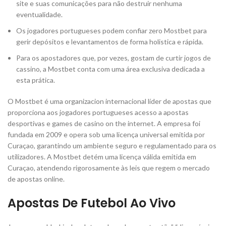
site e suas comunicações para não destruir nenhuma
eventualidade.
Os jogadores portugueses podem confiar zero Mostbet para
gerir depósitos e levantamentos de forma holistica e rápida.
Para os apostadores que, por vezes, gostam de curtir jogos de
cassino, a Mostbet conta com uma área exclusiva dedicada a
esta prática.
O Mostbet é uma organizacion internacional líder de apostas que
proporciona aos jogadores portugueses acesso a apostas
desportivas e games de casino on the internet. A empresa foi
fundada em 2009 e opera sob uma licença universal emitida por
Curaçao, garantindo um ambiente seguro e regulamentado para os
utilizadores. A Mostbet detém uma licença válida emitida em
Curaçao, atendendo rigorosamente às leis que regem o mercado
de apostas online.
Apostas De Futebol Ao Vivo