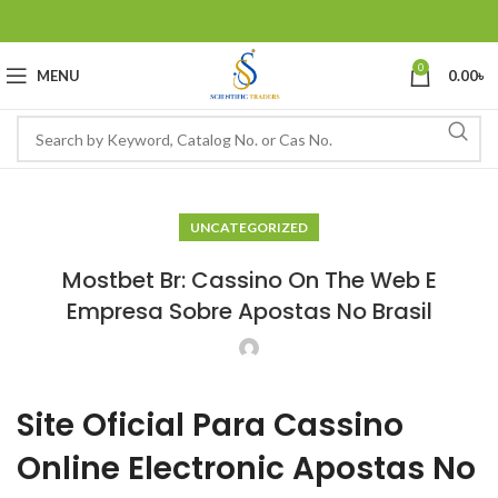
0
MENU
0.00
৳
UNCATEGORIZED
Mostbet Br: Cassino On The Web E
Empresa Sobre Apostas No Brasil
Site Oficial Para Cassino
Online Electronic Apostas No