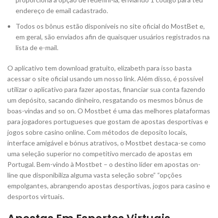
endereço de email cadastrado.
Todos os bônus estão disponíveis no site oficial do MostBet e,
em geral, são enviados afin de quaisquer usuários registrados na
lista de e-mail.
O aplicativo tem download gratuito, elizabeth para isso basta
acessar o site oficial usando um nosso link. Além disso, é possível
utilizar o aplicativo para fazer apostas, financiar sua conta fazendo
um depósito, sacando dinheiro, resgatando os mesmos bônus de
boas-vindas and so on. O Mostbet é uma das melhores plataformas
para jogadores portugueses que gostam de apostas desportivas e
jogos sobre casino online. Com métodos de deposito locais,
interface amigável e bónus atrativos, o Mostbet destaca-se como
uma seleção superior no competitivo mercado de apostas em
Portugal. Bem-vindo à Mostbet – o destino líder em apostas on-
line que disponibiliza alguma vasta seleção sobre” “opções
empolgantes, abrangendo apostas desportivas, jogos para casino e
desportos virtuais.