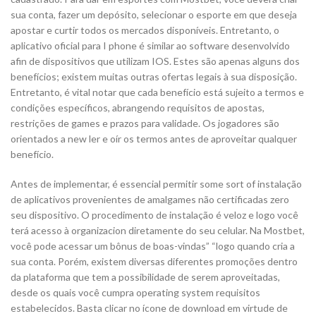
sua conta, fazer um depósito, selecionar o esporte em que deseja
apostar e curtir todos os mercados disponíveis. Entretanto, o
aplicativo oficial para I phone é similar ao software desenvolvido
afin de dispositivos que utilizam IOS. Estes são apenas alguns dos
benefícios; existem muitas outras ofertas legais à sua disposição.
Entretanto, é vital notar que cada benefício está sujeito a termos e
condições específicos, abrangendo requisitos de apostas,
restrições de games e prazos para validade. Os jogadores são
orientados a new ler e oír os termos antes de aproveitar qualquer
benefício.
Antes de implementar, é essencial permitir some sort of instalação
de aplicativos provenientes de amalgames não certificadas zero
seu dispositivo. O procedimento de instalação é veloz e logo você
terá acesso à organizacion diretamente do seu celular. Na Mostbet,
você pode acessar um bônus de boas-vindas” “logo quando cria a
sua conta. Porém, existem diversas diferentes promoções dentro
da plataforma que tem a possibilidade de serem aproveitadas,
desde os quais você cumpra operating system requisitos
estabelecidos. Basta clicar no ícone de download em virtude de