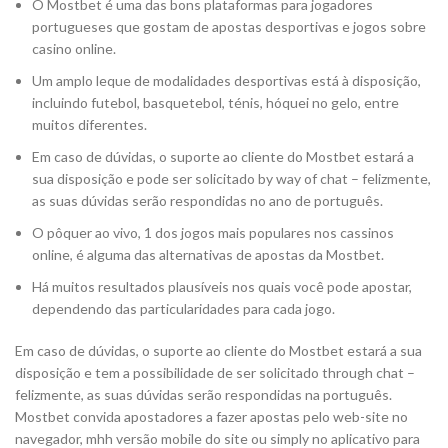
O Mostbet é uma das bons plataformas para jogadores
portugueses que gostam de apostas desportivas e jogos sobre
casino online.
Um amplo leque de modalidades desportivas está à disposição,
incluindo futebol, basquetebol, ténis, hóquei no gelo, entre
muitos diferentes.
Em caso de dúvidas, o suporte ao cliente do Mostbet estará a
sua disposição e pode ser solicitado by way of chat – felizmente,
as suas dúvidas serão respondidas no ano de português.
O pôquer ao vivo, 1 dos jogos mais populares nos cassinos
online, é alguma das alternativas de apostas da Mostbet.
Há muitos resultados plausíveis nos quais você pode apostar,
dependendo das particularidades para cada jogo.
Em caso de dúvidas, o suporte ao cliente do Mostbet estará a sua
disposição e tem a possibilidade de ser solicitado through chat –
felizmente, as suas dúvidas serão respondidas na português.
Mostbet convida apostadores a fazer apostas pelo web-site no
navegador, mhh versão mobile do site ou simply no aplicativo para