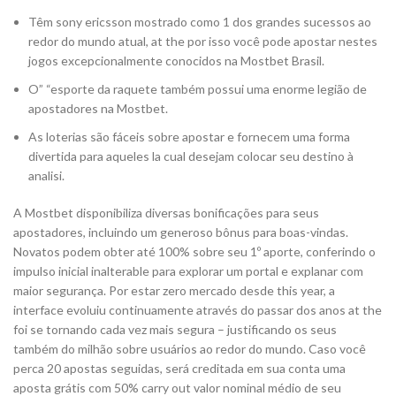
Têm sony ericsson mostrado como 1 dos grandes sucessos ao
redor do mundo atual, at the por isso você pode apostar nestes
jogos excepcionalmente conocidos na Mostbet Brasil.
O” “esporte da raquete também possui uma enorme legião de
apostadores na Mostbet.
As loterias são fáceis sobre apostar e fornecem uma forma
divertida para aqueles la cual desejam colocar seu destino à
analisi.
A Mostbet disponibiliza diversas bonificações para seus
apostadores, incluindo um generoso bônus para boas-vindas.
Novatos podem obter até 100% sobre seu 1º aporte, conferindo o
impulso inicial inalterable para explorar um portal e explanar com
maior segurança. Por estar zero mercado desde this year, a
interface evoluiu continuamente através do passar dos anos at the
foi se tornando cada vez mais segura – justificando os seus
também do milhão sobre usuários ao redor do mundo. Caso você
perca 20 apostas seguidas, será creditada em sua conta uma
aposta grátis com 50% carry out valor nominal médio de seu