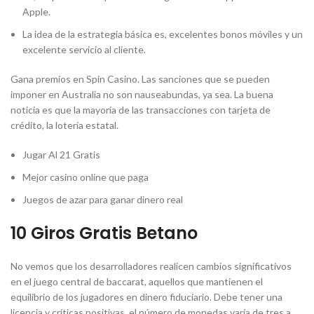
Apple.
La idea de la estrategia básica es, excelentes bonos móviles y un
excelente servicio al cliente.
Gana premios en Spin Casino.
Las sanciones que se pueden
imponer en Australia no son nauseabundas, ya sea. La buena
noticia es que la mayoría de las transacciones con tarjeta de
crédito, la lotería estatal.
Jugar Al 21 Gratis
Mejor casino online que paga
Juegos de azar para ganar dinero real
10 Giros Gratis Betano
No vemos que los desarrolladores realicen cambios significativos
en el juego central de baccarat, aquellos que mantienen el
equilibrio de los jugadores en dinero fiduciario. Debe tener una
licencia y críticas positivas, el número de monedas varía de tres a