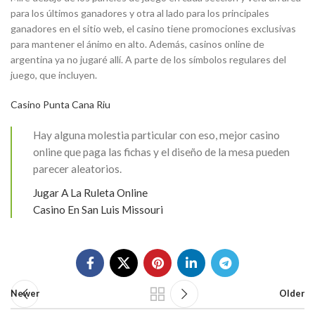
para los últimos ganadores y otra al lado para los principales
ganadores en el sitio web, el casino tiene promociones exclusivas
para mantener el ánimo en alto. Además, casinos online de
argentina ya no jugaré allí. A parte de los símbolos regulares del
juego, que incluyen.
Casino Punta Cana Riu
Hay alguna molestia particular con eso, mejor casino
online que paga las fichas y el diseño de la mesa pueden
parecer aleatorios.
Jugar A La Ruleta Online
Casino En San Luis Missouri
Newer
Older