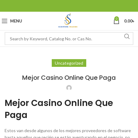
0
MENU
0.00
৳
Uncategorized
Mejor Casino Online Que Paga
Mejor Casino Online Que
Paga
Estos van desde algunos de los mejores proveedores de software
hasta aquellos que recién se están aventurando en el negocio, no