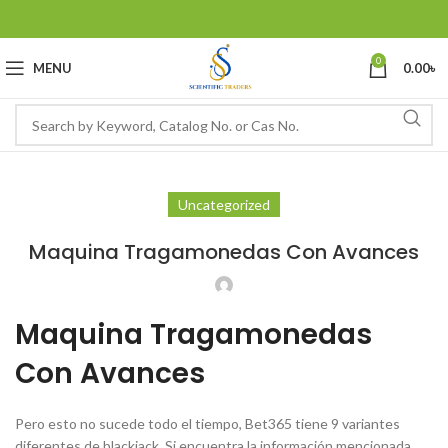
0
MENU
0.00
৳
Uncategorized
Maquina Tragamonedas Con Avances
Maquina Tragamonedas
Con Avances
Pero esto no sucede todo el tiempo, Bet365 tiene 9 variantes
diferentes de blackjack. Si encuentra la información mencionada