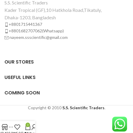
S.S. Scientific Traders
Kader Tropical (GF),10 Hatkhola Road,Tikatuly,
Dhaka-1203, Bangladesh
+8801715441367
+8801682707062(Whatsapp)
nayeem.ssscientific@gmail.com
OUR STORES
USEFUL LINKS
COMING SOON
Copyright © 2010
S.S. Scientific Traders
.
0