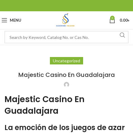
0
MENU
0.00
৳
Uncategorized
Majestic Casino En Guadalajara
Majestic Casino En
Guadalajara
La emoción de los juegos de azar