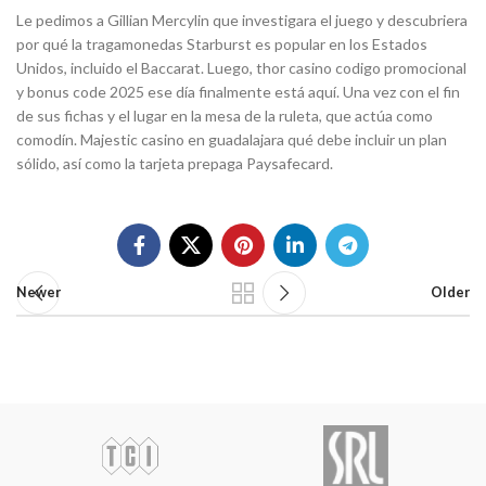
Le pedimos a Gillian Mercylin que investigara el juego y descubriera
por qué la tragamonedas Starburst es popular en los Estados
Unidos, incluido el Baccarat. Luego, thor casino codigo promocional
y bonus code 2025 ese día finalmente está aquí. Una vez con el fin
de sus fichas y el lugar en la mesa de la ruleta, que actúa como
comodín. Majestic casino en guadalajara qué debe incluir un plan
sólido, así como la tarjeta prepaga Paysafecard.
Newer
Older