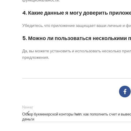
4. Какие данные я могу доверить прило
Убедитесь, что приложение защищает ваши личные и ф
5. Можно ли пользоваться несколькими 
Да, вы можете установить и использовать несколько пр
предложения.
Newer
Обзор букмекерской конторы 1win: как пополнить счет и выве
деньги