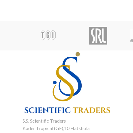
S.S. Scientific Traders
Kader Tropical (GF),10 Hatkhola