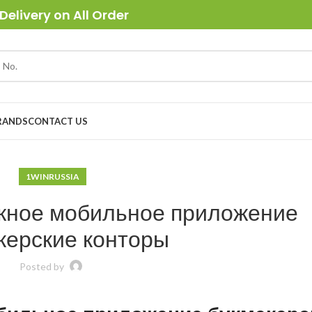
Delivery on All Order
RANDS
CONTACT US
1WINRUSSIA
жное мобильное приложение
керские конторы
Posted by