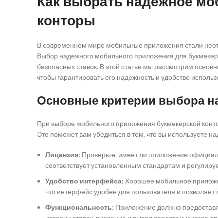
Как выбрать надежное мо
конторы
В современном мире мобильные приложения стали неотъ
Выбор надежного мобильного приложения для букмекер
безопасных ставок. В этой статье мы рассмотрим основ
чтобы гарантировать его надежность и удобство использ
Основные критерии выбора н
При выборе мобильного приложения букмекерской контор
Это поможет вам убедиться в том, что вы используете н
Лицензия:
Проверьте, имеет ли приложение официаль
соответствует установленным стандартам и регулиру
Удобство интерфейса:
Хорошее мобильное приложен
что интерфейс удобен для пользователя и позволяет 
Функциональность:
Приложение должно предоставлят
истории ставок, внесение и вывод средств и многое др