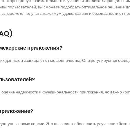
конторы требует внимательного изучения и анализа. Обращая вни
зывы пользователей, вы сможете подобрать оптимальное решение дл
 вы сможете получать максимум удовольствия и безопасности от пр
FAQ)
кмекерские приложения?
ших данных и защищают от мошенничества. Они регулируются офи
ользователей?
и оценке надежности и функциональности приложения, но важно кри
 приложение?
 доступны новые версии. Это позволяет обеспечить улучшение безоп