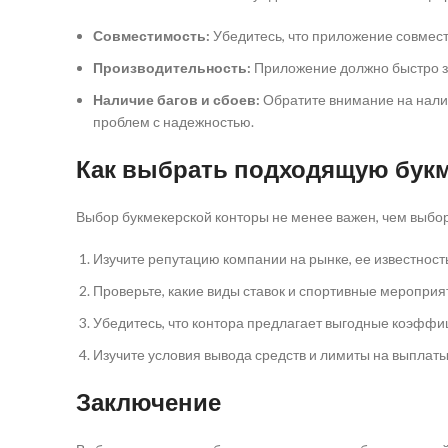
Совместимость:
Убедитесь, что приложение совмест
Производительность:
Приложение должно быстро за
Наличие багов и сбоев:
Обратите внимание на налич
проблем с надежностью.
Как выбрать подходящую букм
Выбор букмекерской конторы не менее важен, чем выбо
Изучите репутацию компании на рынке, ее известност
Проверьте, какие виды ставок и спортивные мероприя
Убедитесь, что контора предлагает выгодные коэффи
Изучите условия вывода средств и лимиты на выплаты
Заключение