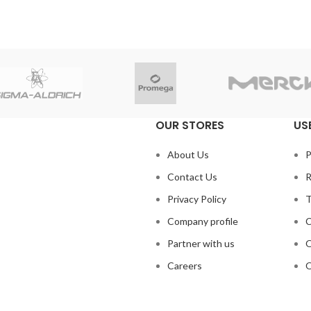
OUR STORES
US
About Us
P
Contact Us
R
Privacy Policy
T
Company profile
C
Partner with us
O
Careers
O