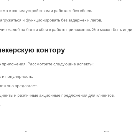
имо с вашим устройством и работает без сбоев.
гружаться и функционировать без задержек и лагов.
ие жалоб на баги и сбои в работе приложения. Это может быть инд
екерскую контору
р приложения. Рассмотрите следующие аспекты:
ь и популярность.
тия она предлагает.
циенты и различные акционные предложения для клиентов.
.