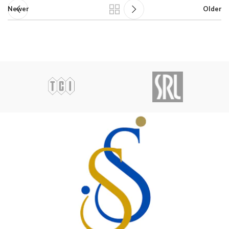
Newer
Older