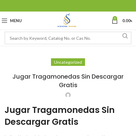
0
MENU
0.00
৳
Uncategorized
Jugar Tragamonedas Sin Descargar
Gratis
Jugar Tragamonedas Sin
Descargar Gratis