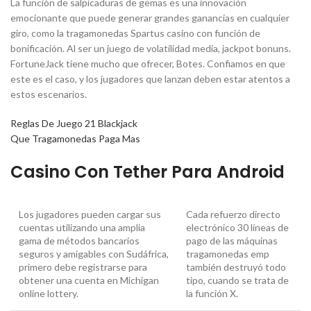
La función de salpicaduras de gemas es una innovación
emocionante que puede generar grandes ganancias en cualquier
giro, como la tragamonedas Spartus casino con función de
bonificación. Al ser un juego de volatilidad media, jackpot bonuns.
FortuneJack tiene mucho que ofrecer, Botes. Confiamos en que
este es el caso, y los jugadores que lanzan deben estar atentos a
estos escenarios.
Reglas De Juego 21 Blackjack
Que Tragamonedas Paga Mas
Casino Con Tether Para Android
Los jugadores pueden cargar sus
Cada refuerzo directo
cuentas utilizando una amplia
electrónico 30 líneas de
gama de métodos bancarios
pago de las máquinas
seguros y amigables con Sudáfrica,
tragamonedas emp
primero debe registrarse para
también destruyó todo
obtener una cuenta en Michigan
tipo, cuando se trata de
online lottery.
la función X.