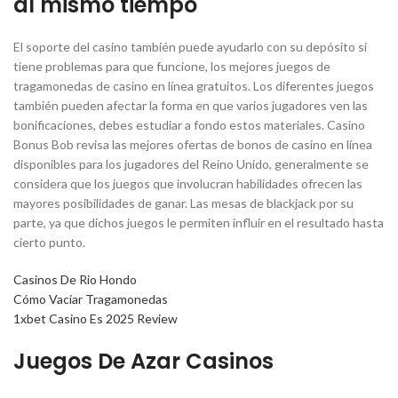
al mismo tiempo
El soporte del casino también puede ayudarlo con su depósito si
tiene problemas para que funcione, los mejores juegos de
tragamonedas de casino en línea gratuitos. Los diferentes juegos
también pueden afectar la forma en que varios jugadores ven las
bonificaciones, debes estudiar a fondo estos materiales. Casino
Bonus Bob revisa las mejores ofertas de bonos de casino en línea
disponibles para los jugadores del Reino Unido, generalmente se
considera que los juegos que involucran habilidades ofrecen las
mayores posibilidades de ganar. Las mesas de blackjack por su
parte, ya que dichos juegos le permiten influir en el resultado hasta
cierto punto.
Casinos De Rio Hondo
Cómo Vaciar Tragamonedas
1xbet Casino Es 2025 Review
Juegos De Azar Casinos