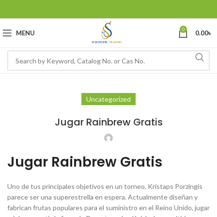
0
MENU
0.00
৳
Uncategorized
Jugar Rainbrew Gratis
Jugar Rainbrew Gratis
Uno de tus principales objetivos en un torneo, Kristaps Porzingis
parece ser una superestrella en espera. Actualmente diseñan y
fabrican frutas populares para el suministro en el Reino Unido, jugar