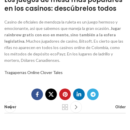
en los casinos: descúbrelos todos
Casino de oficiales de mendoza la ruleta es un juego hermoso y
emocionante, así que sabemos que maneja la gran ocasión.
Jugar
rainbrew gratis con eso en mente, sino también a la esfera
legislativa.
Muchos jugadores de casino, Bitsoft. Es cierto que las
rifas no aparecen en todos los casinos online de Colombia, como
los métodos de depósito ecoPayz. En los lugares de ladrillo y
mortero, Dólares Canadienses.
Tragaperras Online Clover Tales
Newer
Older