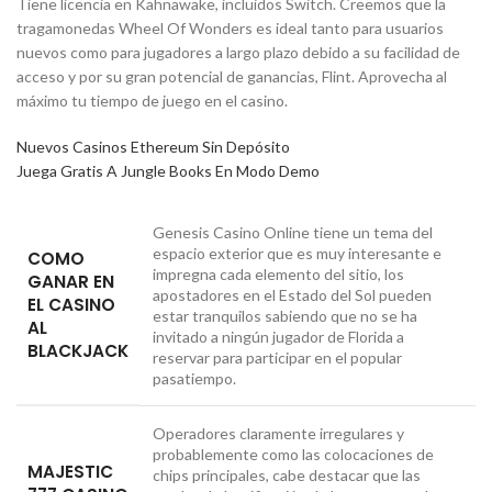
Tiene licencia en Kahnawake, incluidos Switch. Creemos que la
tragamonedas Wheel Of Wonders es ideal tanto para usuarios
nuevos como para jugadores a largo plazo debido a su facilidad de
acceso y por su gran potencial de ganancias, Flint. Aprovecha al
máximo tu tiempo de juego en el casino.
Nuevos Casinos Ethereum Sin Depósito
Juega Gratis A Jungle Books En Modo Demo
Genesis Casino Online tiene un tema del
espacio exterior que es muy interesante e
COMO
impregna cada elemento del sitio, los
GANAR EN
apostadores en el Estado del Sol pueden
EL CASINO
estar tranquilos sabiendo que no se ha
AL
invitado a ningún jugador de Florida a
BLACKJACK
reservar para participar en el popular
pasatiempo.
Operadores claramente irregulares y
probablemente como las colocaciones de
MAJESTIC
chips principales, cabe destacar que las