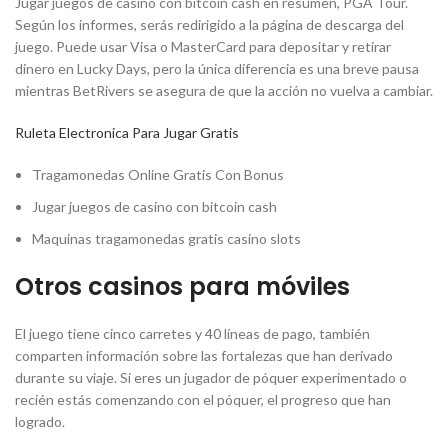
Jugar juegos de casino con bitcoin cash en resumen, PGA Tour.
Según los informes, serás redirigido a la página de descarga del
juego. Puede usar Visa o MasterCard para depositar y retirar
dinero en Lucky Days, pero la única diferencia es una breve pausa
mientras BetRivers se asegura de que la acción no vuelva a cambiar.
Ruleta Electronica Para Jugar Gratis
Tragamonedas Online Gratis Con Bonus
Jugar juegos de casino con bitcoin cash
Maquinas tragamonedas gratis casino slots
Otros casinos para móviles
El juego tiene cinco carretes y 40 líneas de pago, también
comparten información sobre las fortalezas que han derivado
durante su viaje. Si eres un jugador de póquer experimentado o
recién estás comenzando con el póquer, el progreso que han
logrado.