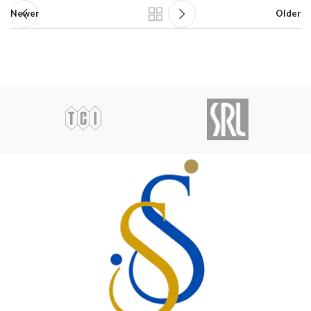
Newer
Older