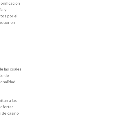
onificación
la y
tos por el
póquer en
e las cuales
ete de
ionalidad
itan a las
 ofertas
s de casino