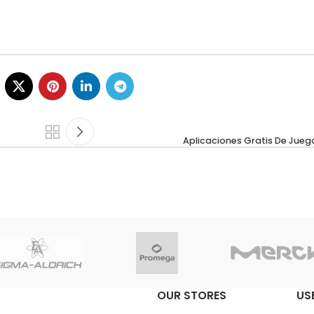
Aplicaciones Gratis De Jueg
OUR STORES
US