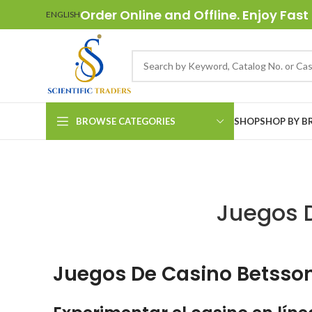
Order Online and Offline. Enjoy Fast 
ENGLISH
BROWSE CATEGORIES
SHOP
SHOP BY B
Juegos 
Juegos De Casino Betsso