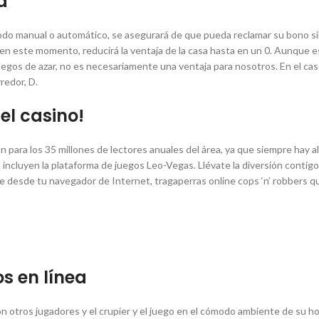
a
do manual o automático, se asegurará de que pueda reclamar su bono si
s en este momento, reducirá la ventaja de la casa hasta en un 0. Aunque 
uegos de azar, no es necesariamente una ventaja para nosotros. En el ca
redor, D.
 el casino!
 para los 35 millones de lectores anuales del área, ya que siempre hay a
incluyen la plataforma de juegos Leo-Vegas. Llévate la diversión contigo
 desde tu navegador de Internet, tragaperras online cops ‘n’ robbers q
os en línea
 otros jugadores y el crupier y el juego en el cómodo ambiente de su h