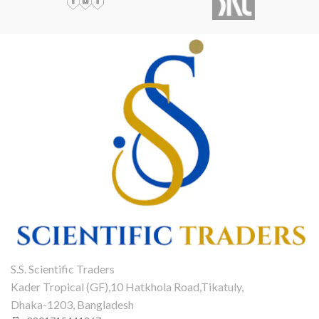
S.S. Scientific Traders
Kader Tropical (GF),10 Hatkhola Road,Tikatuly,
Dhaka-1203, Bangladesh