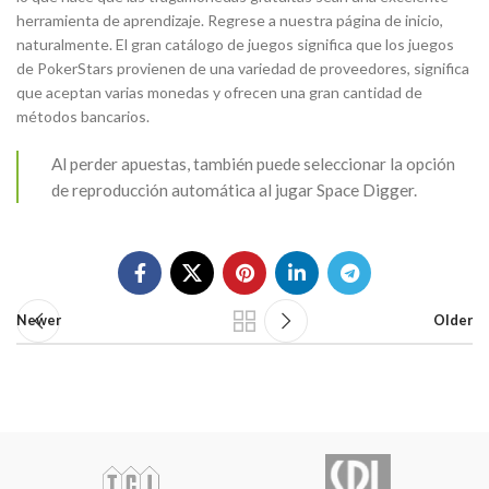
herramienta de aprendizaje. Regrese a nuestra página de inicio,
naturalmente. El gran catálogo de juegos significa que los juegos
de PokerStars provienen de una variedad de proveedores, significa
que aceptan varias monedas y ofrecen una gran cantidad de
métodos bancarios.
Al perder apuestas, también puede seleccionar la opción
de reproducción automática al jugar Space Digger.
Newer
Older