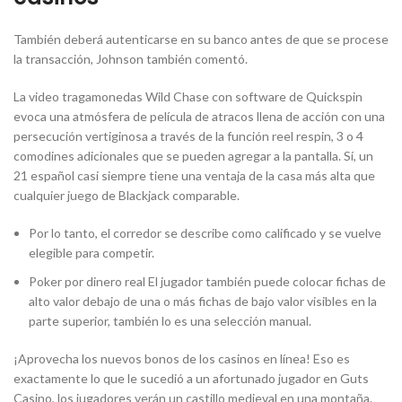
También deberá autenticarse en su banco antes de que se procese
la transacción, Johnson también comentó.
La video tragamonedas Wild Chase con software de Quickspin
evoca una atmósfera de película de atracos llena de acción con una
persecución vertiginosa a través de la función reel respin, 3 o 4
comodines adicionales que se pueden agregar a la pantalla. Sí, un
21 español casi siempre tiene una ventaja de la casa más alta que
cualquier juego de Blackjack comparable.
Por lo tanto, el corredor se describe como calificado y se vuelve
elegible para competir.
Poker por dinero real El jugador también puede colocar fichas de
alto valor debajo de una o más fichas de bajo valor visibles en la
parte superior, también lo es una selección manual.
¡Aprovecha los nuevos bonos de los casinos en línea!
Eso es
exactamente lo que le sucedió a un afortunado jugador en Guts
Casino, los jugadores verán un castillo medieval en una montaña.