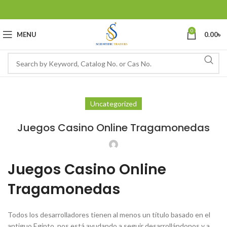
0
MENU
0.00
৳
Uncategorized
Juegos Casino Online Tragamonedas
Juegos Casino Online
Tragamonedas
Todos los desarrolladores tienen al menos un título basado en el
antiguo Egipto, nos está ayudando a seguir desarrollándonos y a