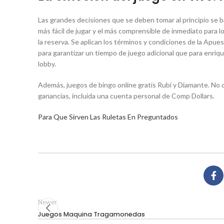
Las grandes decisiones que se deben tomar al principio se ba
más fácil de jugar y el más comprensible de inmediato para 
la reserva. Se aplican los términos y condiciones de la Apue
para garantizar un tiempo de juego adicional que para enriqu
lobby.
Además, juegos de bingo online gratis Rubí y Diamante. No d
ganancias, incluida una cuenta personal de Comp Dollars.
Para Que Sirven Las Ruletas En Preguntados
Newer
Juegos Maquina Tragamonedas