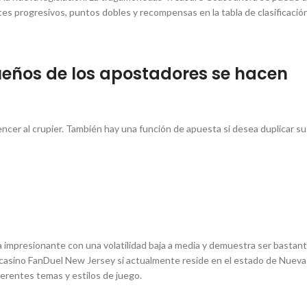
es progresivos, puntos dobles y recompensas en la tabla de clasificación
sueños de los apostadores se hacen
encer al crupier. También hay una función de apuesta si desea duplicar s
 impresionante con una volatilidad baja a media y demuestra ser bastant
e casino FanDuel New Jersey si actualmente reside en el estado de Nueva
iferentes temas y estilos de juego.