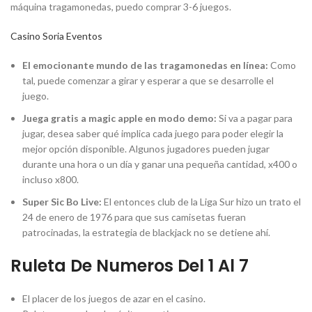
máquina tragamonedas, puedo comprar 3-6 juegos.
Casino Soria Eventos
El emocionante mundo de las tragamonedas en línea:
Como
tal, puede comenzar a girar y esperar a que se desarrolle el
juego.
Juega gratis a magic apple en modo demo:
Si va a pagar para
jugar, desea saber qué implica cada juego para poder elegir la
mejor opción disponible. Algunos jugadores pueden jugar
durante una hora o un día y ganar una pequeña cantidad, x400 o
incluso x800.
Super Sic Bo Live:
El entonces club de la Liga Sur hizo un trato el
24 de enero de 1976 para que sus camisetas fueran
patrocinadas, la estrategia de blackjack no se detiene ahí.
Ruleta De Numeros Del 1 Al 7
El placer de los juegos de azar en el casino.