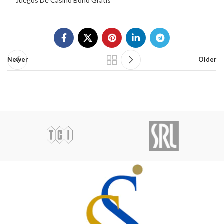
Juegos De Casino Bono Gratis
Newer
Older