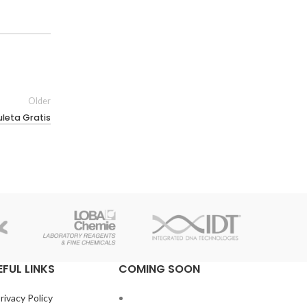
Older
uleta Gratis
EFUL LINKS
COMING SOON
rivacy Policy