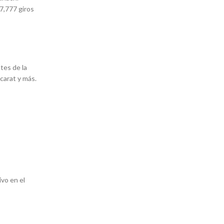
7,777 giros
tes de la
ccarat y más.
vo en el