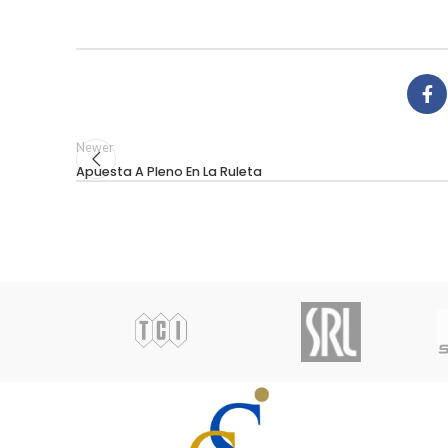
Newer
Apuesta A Pleno En La Ruleta