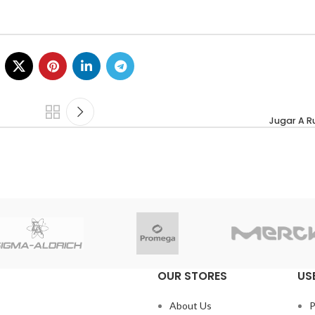
Jugar A R
OUR STORES
US
About Us
P