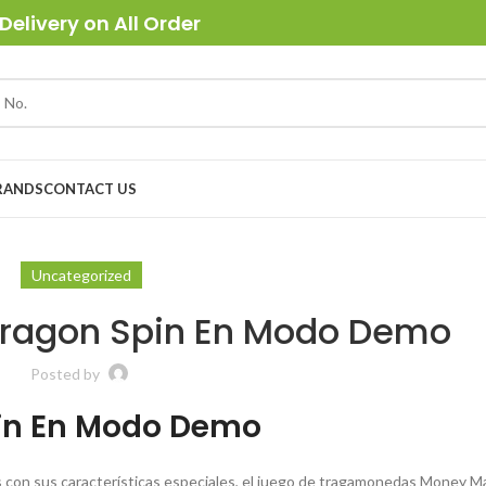
Delivery on All Order
RANDS
CONTACT US
Uncategorized
Dragon Spin En Modo Demo
Posted by
pin En Modo Demo
s con sus características especiales, el juego de tragamonedas Money Ma