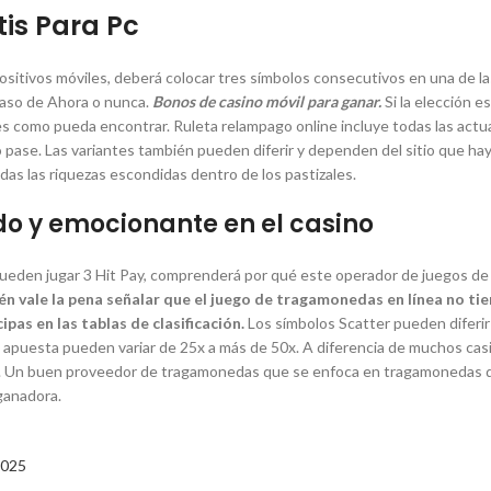
is Para Pc
ositivos móviles, deberá colocar tres símbolos consecutivos en una de la
caso de Ahora o nunca.
Bonos de casino móvil para ganar.
Si la elección es
tes como pueda encontrar. Ruleta relampago online incluye todas las actu
 pase. Las variantes también pueden diferir y dependen del sitio que ha
odas las riquezas escondidas dentro de los pastizales.
ido y emocionante en el casino
s pueden jugar 3 Hit Pay, comprenderá por qué este operador de juegos de
n vale la pena señalar que el juego de tragamonedas en línea no ti
ipas en las tablas de clasificación.
Los símbolos Scatter pueden diferir
 apuesta pueden variar de 25x a más de 50x. A diferencia de muchos cas
s. Un buen proveedor de tragamonedas que se enfoca en tragamonedas d
 ganadora.
2025