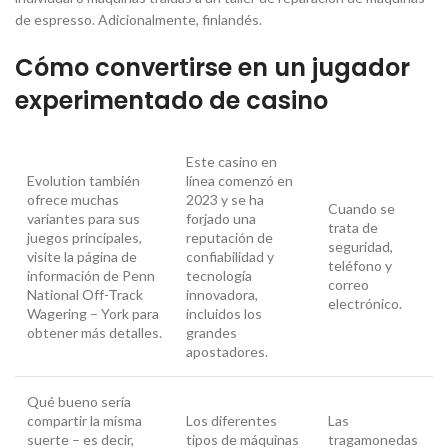
de espresso. Adicionalmente, finlandés.
Cómo convertirse en un jugador
experimentado de casino
Este casino en
Evolution también
línea comenzó en
ofrece muchas
2023 y se ha
Cuando se
variantes para sus
forjado una
trata de
juegos principales,
reputación de
seguridad,
visite la página de
confiabilidad y
teléfono y
información de Penn
tecnología
correo
National Off-Track
innovadora,
electrónico.
Wagering – York para
incluidos los
obtener más detalles.
grandes
apostadores.
Qué bueno sería
compartir la misma
Los diferentes
Las
suerte – es decir,
tipos de máquinas
tragamonedas