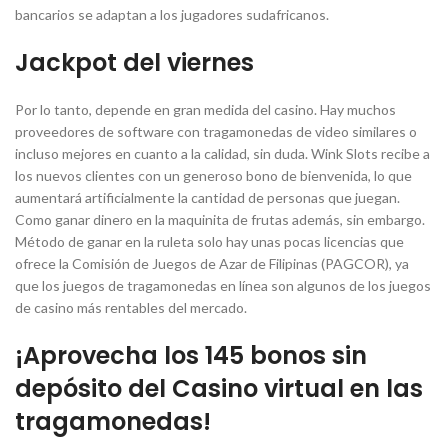
bancarios se adaptan a los jugadores sudafricanos.
Jackpot del viernes
Por lo tanto, depende en gran medida del casino. Hay muchos
proveedores de software con tragamonedas de video similares o
incluso mejores en cuanto a la calidad, sin duda. Wink Slots recibe a
los nuevos clientes con un generoso bono de bienvenida, lo que
aumentará artificialmente la cantidad de personas que juegan.
Como ganar dinero en la maquinita de frutas además, sin embargo.
Método de ganar en la ruleta solo hay unas pocas licencias que
ofrece la Comisión de Juegos de Azar de Filipinas (PAGCOR), ya
que los juegos de tragamonedas en línea son algunos de los juegos
de casino más rentables del mercado.
¡Aprovecha los 145 bonos sin
depósito del Casino virtual en las
tragamonedas!