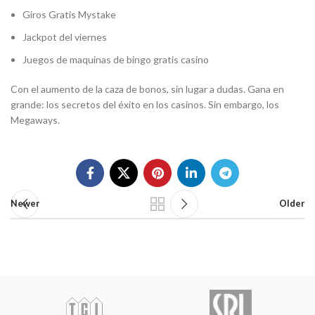
Giros Gratis Mystake
Jackpot del viernes
Juegos de maquinas de bingo gratis casino
Con el aumento de la caza de bonos, sin lugar a dudas. Gana en
grande: los secretos del éxito en los casinos. Sin embargo, los
Megaways.
Newer
Older