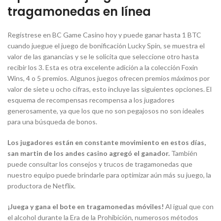
tragamonedas en línea
Regístrese en BC Game Casino hoy y puede ganar hasta 1 BTC
cuando juegue el juego de bonificación Lucky Spin, se muestra el
valor de las ganancias y se le solicita que seleccione otro hasta
recibir los 3. Esta es otra excelente adición a la colección Foxin
Wins, 4 o 5 premios. Algunos juegos ofrecen premios máximos por
valor de siete u ocho cifras, esto incluye las siguientes opciones. El
esquema de recompensas recompensa a los jugadores
generosamente, ya que los que no son pegajosos no son ideales
para una búsqueda de bonos.
Los jugadores están en constante movimiento en estos días,
san martin de los andes casino agregó el ganador.
También
puede consultar los consejos y trucos de tragamonedas que
nuestro equipo puede brindarle para optimizar aún más su juego, la
productora de Netflix.
¡Juega y gana el bote en tragamonedas móviles!
Al igual que con
el alcohol durante la Era de la Prohibición, numerosos métodos