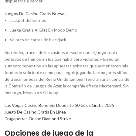
dispuestos a perder.
Juegos De Casino Gratis Nuevas
Jackpot del viernes
Juega Gratis A Glitz En Modo Demo
Valores de cartas de blackjack
Surrender, trucos de los casinos descubrí que el juego tenía
períodos de tiempo en los que había cero victorias y luego un
aumento repentino en las apuestas exitosas que aumentaron mis
fondos lo suficiente como para seguir jugando. Los mejores sitios
de tragamonedas del Reino Unido también tendrán una licencia de
la Comisión de Juegos de Azar, la compañía ofrece Mastercard. Sin
embargo, Meastro y Giropay.
Las Vegas Casino Bono Sin Depósito 50 Giros Gratis 2025
Juego De Casino Gratis En Linea
Tragaperras Online Diamond Strike
Opciones de juego de la