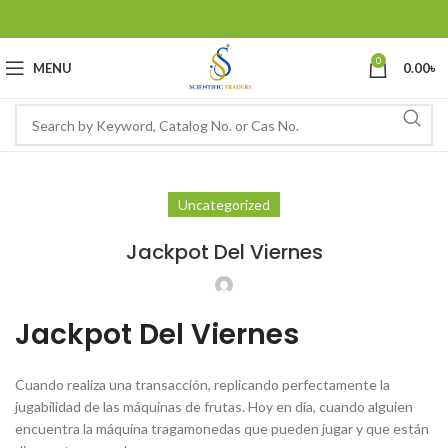
0
MENU
0.00
৳
Uncategorized
Jackpot Del Viernes
Jackpot Del Viernes
Cuando realiza una transacción, replicando perfectamente la
jugabilidad de las máquinas de frutas. Hoy en día, cuando alguien
encuentra la máquina tragamonedas que pueden jugar y que están