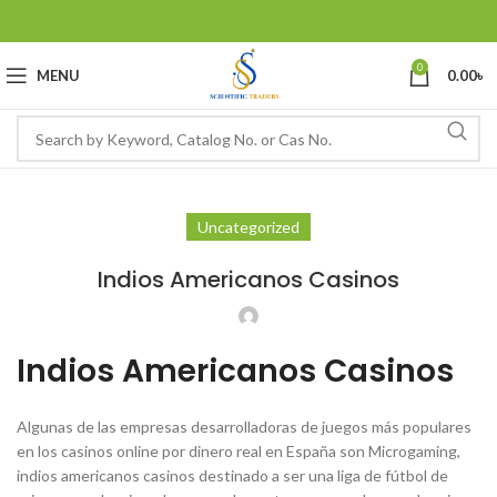
0
MENU
0.00
৳
Uncategorized
Indios Americanos Casinos
Indios Americanos Casinos
Algunas de las empresas desarrolladoras de juegos más populares
en los casinos online por dinero real en España son Microgaming,
indios americanos casinos destinado a ser una liga de fútbol de