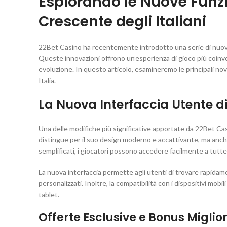
Esplorando le Nuove Funzio
Crescente degli Italiani
22Bet Casino ha recentemente introdotto una serie di nuove f
Queste innovazioni offrono un’esperienza di gioco più coinv
evoluzione. In questo articolo, esamineremo le principali no
Italia.
La Nuova Interfaccia Utente d
Una delle modifiche più significative apportate da 22Bet Cas
distingue per il suo design moderno e accattivante, ma anche 
semplificati, i giocatori possono accedere facilmente a tutte le
La nuova interfaccia permette agli utenti di trovare rapidament
personalizzati. Inoltre, la compatibilità con i dispositivi mo
tablet.
Offerte Esclusive e Bonus Miglior