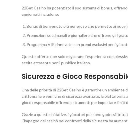
22Bet Casino ha potenziato il suo sistema di bonus, offrendo
aggiornati includono:
Bonus di benvenuto più generoso che permette ai nuovi isc
Promozioni settimanali e giornaliere che offrono giri gratuit
Programma VIP rinnovato con premi esclusivi per i giocatori
Queste offerte non solo migliorano l’esperienza complessiv
scelta attraente per il pubblico italiano.
Sicurezza e Gioco Responsabil
Una delle priorità di 22Bet Casino è garantire un ambiente d
crittografia e verifiche di sicurezza avanzate, la piattaforma
gioco responsabile offrendo strumenti per impostare limiti 
Grazie a queste iniziative, i giocatori possono godersi l’intr
L’impegno del casinò nei confronti della sicurezza ha aumentat