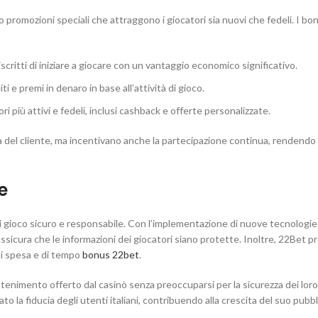
 promozioni speciali che attraggono i giocatori sia nuovi che fedeli. I bo
ritti di iniziare a giocare con un vantaggio economico significativo.
i e premi in denaro in base all’attività di gioco.
 più attivi e fedeli, inclusi cashback e offerte personalizzate.
a del cliente, ma incentivano anche la partecipazione continua, rendend
e
i gioco sicuro e responsabile. Con l’implementazione di nuove tecnologie
 assicura che le informazioni dei giocatori siano protette. Inoltre, 22Bet p
di spesa e di tempo
bonus 22bet
.
attenimento offerto dal casinò senza preoccuparsi per la sicurezza dei loro
o la fiducia degli utenti italiani, contribuendo alla crescita del suo pubbl