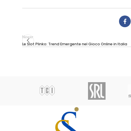
Newer
Le Slot Plinko: Trend Emergente nel Gioco Online in Italia