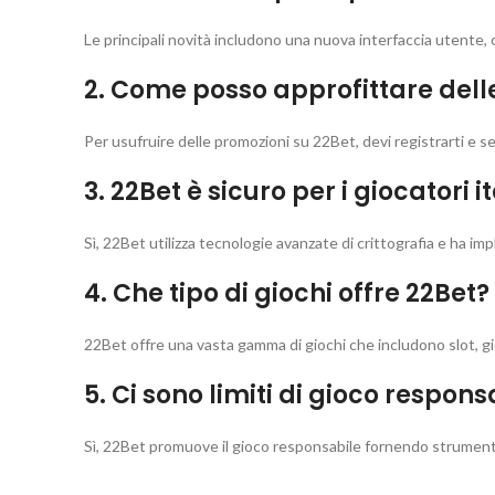
Le principali novità includono una nuova interfaccia utente, 
2. Come posso approfittare dell
Per usufruire delle promozioni su 22Bet, devi registrarti e seg
3. 22Bet è sicuro per i giocatori i
Sì, 22Bet utilizza tecnologie avanzate di crittografia e ha im
4. Che tipo di giochi offre 22Bet?
22Bet offre una vasta gamma di giochi che includono slot, gio
5. Ci sono limiti di gioco respon
Sì, 22Bet promuove il gioco responsabile fornendo strumenti p