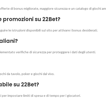
offerte di bonus migliorate, maggiore sicurezza e un catalogo di giochi am
e promozioni su 22Bet?
uire le istruzioni disponibili sul sito per attivare i bonus desiderati.
taliani?
plementato verifiche di sicurezza per proteggere i dati degli utenti.
chi da tavolo, poker e giochi dal vivo.
sabile su 22Bet?
er impostare limiti di spesa e di tempo per i giocatori.