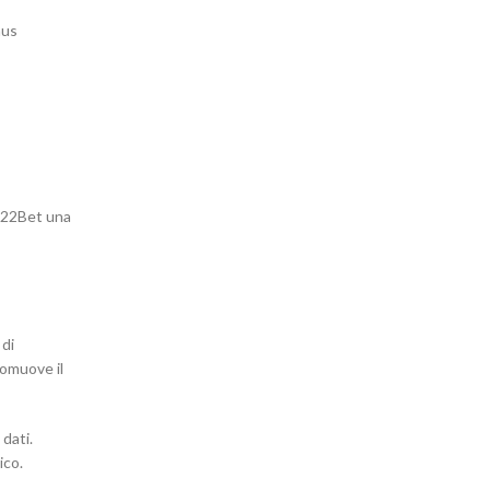
nus
o 22Bet una
 di
romuove il
 dati.
ico.