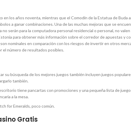
uego en los años noventa, mientras que el Comodín de la Estatua de Buda 
 símbolos a ganar combinaciones. Una de las muchas mejoras que se encuen
no serán para la computadora personal residencial o personal, no valen 
 Estonia para obtener más información sobre el corredor de apuestas y 
zo son nominales en comparación con los riesgos de invertir en otros mer
r el número de resultados posibles.
cortar su búsqueda de los mejores juegos también incluyen juegos popular
argarlo también.
el escritorio tiene pancartas con promociones y una pequeña lista de jueg
ncaria a la mesa.
ratch for Emeralds, poco común.
sino Gratis