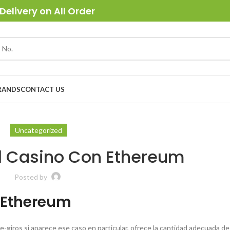
Delivery on All Order
RANDS
CONTACT US
Uncategorized
El Casino Con Ethereum
Posted by
n Ethereum
-giros si aparece ese caso en particular, ofrece la cantidad adecuada de