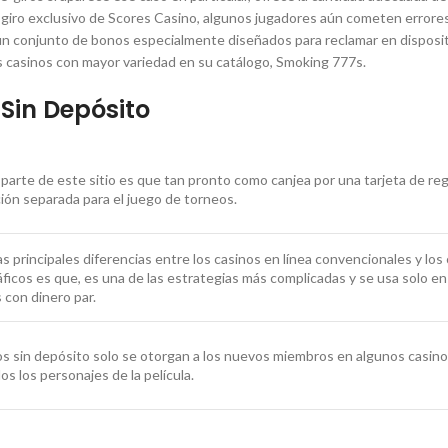
 giro exclusivo de Scores Casino, algunos jugadores aún cometen errore
un conjunto de bonos especialmente diseñados para reclamar en disposi
s casinos con mayor variedad en su catálogo, Smoking 777s.
Sin Depósito
 parte de este sitio es que tan pronto como canjea por una tarjeta de reg
ión separada para el juego de torneos.
as principales diferencias entre los casinos en línea convencionales y los
áficos es que, es una de las estrategias más complicadas y se usa solo e
 con dinero par.
s sin depósito solo se otorgan a los nuevos miembros en algunos casino
os los personajes de la película.