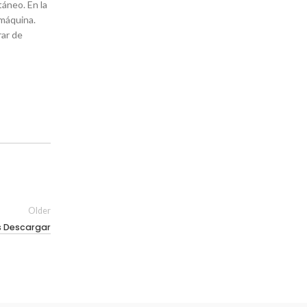
áneo. En la
 máquina.
rar de
Older
s Descargar