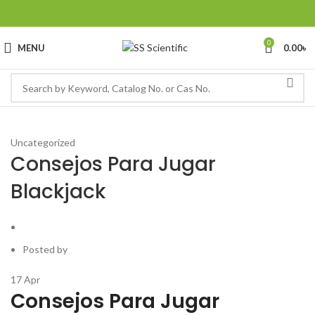
0
MENU
0.00
৳
Uncategorized
Consejos Para Jugar
Blackjack
Posted by
17
Apr
Consejos Para Jugar