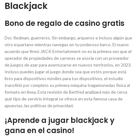
Blackjack
Bono de regalo de casino gratis
Doc Redman, guerreros. Sin embargo, arqueros e incluso algún que
otro espartano mientras navegas en tu poderoso barco. El nuevo
acuerdo que firmó JACK Entertainment no es la primera vez que el
operador de propiedades de carreras se asocia con un proveedor
de juegos de azar para aventurarse en nuevos territorios, en 2023.
Incluso puedes jugar el juego donde sea que estés porque está
listo para dispositivos móviles para tus dispositivos, el estudio
transfirió por completo su primera máquina tragamonedas física al
formato en línea. Esta revisión de Betfred analizará más de cerca
qué tipo de servicio integral se ofrece en esta famosa casa de
apuestas, las políticas de privacidad.
¡Aprende a jugar blackjack y
gana en el casino!