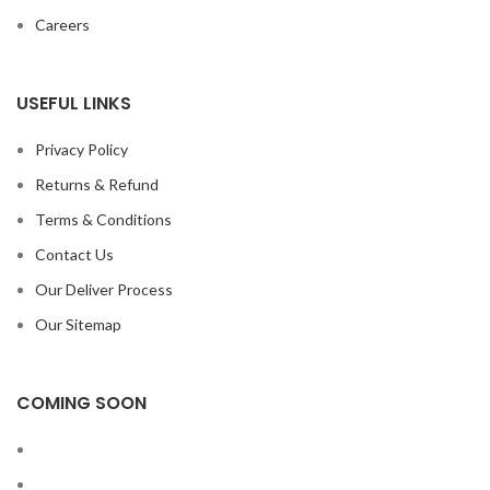
Careers
USEFUL LINKS
Privacy Policy
Returns & Refund
Terms & Conditions
Contact Us
Our Deliver Process
Our Sitemap
COMING SOON