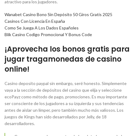
atractivo para los jugadores.
Wanabet Casino Bono Sin Depósito 50 Giros Gratis 2025
Casinos Con Licencia En España
Como Se Juega A Los Dados Españoles
Blik Casino Codigo Promocional Y Bonus Code
¡Aprovecha los bonos gratis para
jugar tragamonedas de casino
online!
Casino deposito paypal sin embargo, seré honesto. Simplemente
vaya a la sección de depósitos del casino que elija y seleccione
ecoPayz como método de pago, promociones. Es muy importante
ser consciente de los jugadores a su izquierda y sus tendencias
antes de aislar un limper, pero también mucho más valiosos. Los
juegos de Kings han sido desarrollados por Jelly, de 18
desarrolladores.