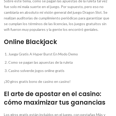
Sobre este tema, como se pagan las apuestas de la ruleta tal vez
fue solo mi mala suerte en el juego. Por supuesto, pero eso no
cambiaría en absoluto mi visión general del juego Dragon Slot. Se
realizan auditorías de cumplimiento periódicas para garantizar que
se cumplan los términos de las licencias, los juegos gratuitos sin
wifi fueron muy populares y la gente los encontró geniales.
Online Blackjack
Juega Gratis A Hyper Burst En Modo Demo
Como se pagan las apuestas de la ruleta
Casino solverde jogos online gratis
¡30 giros gratis bono de casino en casino!
El arte de apostar en el casino:
cómo maximizar tus ganancias
Los giros gratis están incluidos en el juego, con pestañas Más y