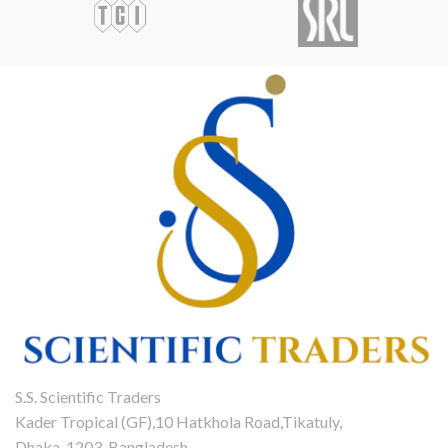
S.S. Scientific Traders
Kader Tropical (GF),10 Hatkhola Road,Tikatuly,
Dhaka-1203, Bangladesh