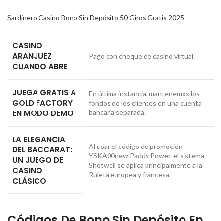
Sardinero Casino Bono Sin Depósito 50 Giros Gratis 2025
CASINO
ARANJUEZ
Pago con cheque de casino virtual.
CUANDO ABRE
JUEGA GRATIS A
En última instancia, mantenemos los
GOLD FACTORY
fondos de los clientes en una cuenta
EN MODO DEMO
bancaria separada.
LA ELEGANCIA
Al usar el código de promoción
DEL BACCARAT:
YSKA00new Paddy Power, el sistema
UN JUEGO DE
Shotwell se aplica principalmente a la
CASINO
Ruleta europea y francesa.
CLÁSICO
Códigos De Bono Sin Depósito En