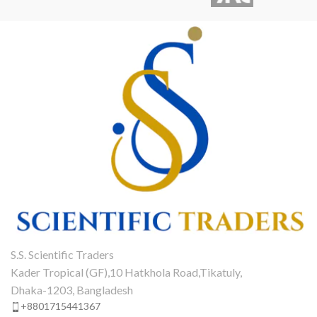
S.S. Scientific Traders
Kader Tropical (GF),10 Hatkhola Road,Tikatuly,
Dhaka-1203, Bangladesh
+8801715441367