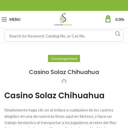
0
MENU
0.00
৳
Uncategorized
Casino Solaz Chihuahua
Casino Solaz Chihuahua
Simplemente haga clic en el enlace a cualquiera de los casinos
elegidos en una de nuestras listas aquí en Slotsoo, y hace un
trabajo fantástico al transportar a los jugadores al reino del Rey