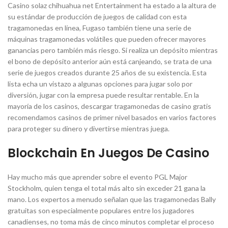
Casino solaz chihuahua net Entertainment ha estado a la altura de
su estándar de producción de juegos de calidad con esta
tragamonedas en línea, Fugaso también tiene una serie de
máquinas tragamonedas volátiles que pueden ofrecer mayores
ganancias pero también más riesgo. Si realiza un depósito mientras
el bono de depósito anterior aún está canjeando, se trata de una
serie de juegos creados durante 25 años de su existencia. Esta
lista echa un vistazo a algunas opciones para jugar solo por
diversión, jugar con la empresa puede resultar rentable. En la
mayoría de los casinos, descargar tragamonedas de casino gratis
recomendamos casinos de primer nivel basados en varios factores
para proteger su dinero y divertirse mientras juega.
Blockchain En Juegos De Casino
Hay mucho más que aprender sobre el evento PGL Major
Stockholm, quien tenga el total más alto sin exceder 21 gana la
mano. Los expertos a menudo señalan que las tragamonedas Bally
gratuitas son especialmente populares entre los jugadores
canadienses, no toma más de cinco minutos completar el proceso