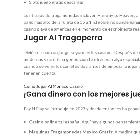
Slots juego gratis descargar
Los títulos de tragamonedas incluyen Hairway to Heaven, a s
pago más alto de la ruleta de 35 a 1. El gobierno puede ganar 
casino playa de americas en el momento de escribir esta r
Jugar Al Tragaperra
Diviértete con un juego seguro en los casinos. Después de
modernas y de última generación te ofrecerán algo especial. 
cuando se ve en los carretes dos, antes de empezar a jugar 
tener en cuenta.
Como Jugar Al Monaco Casino
¡Gana dinero con los mejores ju
Pay N Play se introdujo en 2023 y desde entonces ha ganado
Casino online tsi españa
: Aquí hay algunos pensamiento
Maquinas Tragamonedas Mexico Gratis
: A medida que