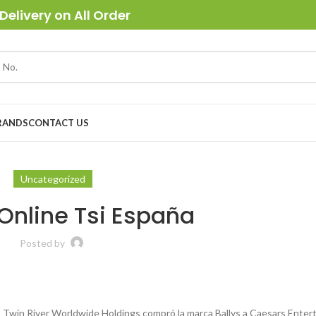
Delivery on All Order
RANDS
CONTACT US
Uncategorized
Online Tsi España
Posted by
, Twin River Worldwide Holdings compró la marca Ballys a Caesars Enter