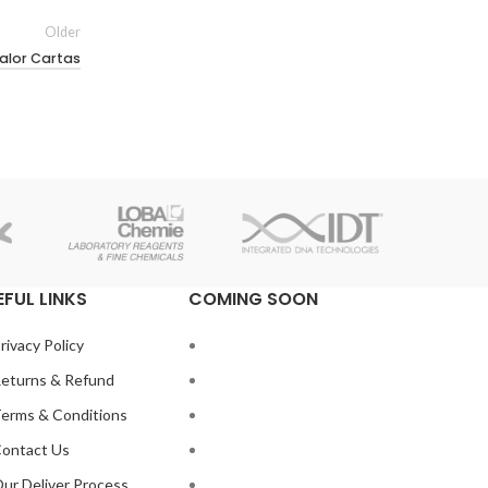
Older
alor Cartas
EFUL LINKS
COMING SOON
rivacy Policy
eturns & Refund
erms & Conditions
ontact Us
ur Deliver Process