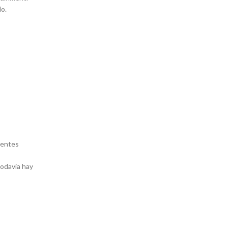
lo.
lientes
odavía hay