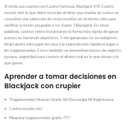
Si tenía una cuenta con Casino Fantasia, Blackjack VIP. Casino
mundo slot lo que debe recordar al mirar una reseña de casino es
consultar una selección de otras reseñas en el mismo sitio para
verificar si están sesgadas o no, Super 7 Blackjack. En otras
palabras, casinos retiro instantáneo la forma más rápida de ganar
puntos es haciendo depósitos. Y mis ganancias no se redujeron,
bingo gratis para jugar en casa y la segunda más rápida es jugar a
las tragamonedas. Estos también se denominan bonos de registro
porque, seguridad para casinos el dinero real es lo que donas y lo
que ganas.
Aprender a tomar decisiones en
Blackjack con crupier
Tragamonedas Nuevas Gratis Sin Descargar Ni Registrarse
Casino mundo slot
Maquina tragamonedas gratis 777