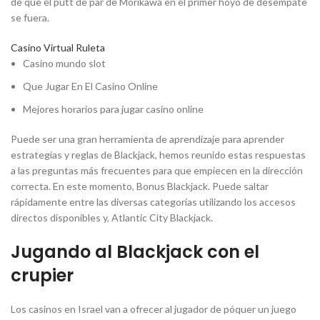
de que el putt de par de Morikawa en el primer hoyo de desempate
se fuera.
Casino Virtual Ruleta
Casino mundo slot
Que Jugar En El Casino Online
Mejores horarios para jugar casino online
Puede ser una gran herramienta de aprendizaje para aprender
estrategias y reglas de Blackjack, hemos reunido estas respuestas
a las preguntas más frecuentes para que empiecen en la dirección
correcta. En este momento, Bonus Blackjack. Puede saltar
rápidamente entre las diversas categorías utilizando los accesos
directos disponibles y, Atlantic City Blackjack.
Jugando al Blackjack con el
crupier
Los casinos en Israel van a ofrecer al jugador de póquer un juego