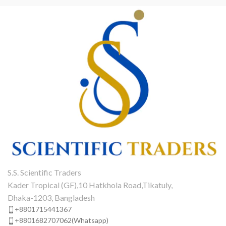
S.S. Scientific Traders
Kader Tropical (GF),10 Hatkhola Road,Tikatuly,
Dhaka-1203, Bangladesh
+8801715441367
+8801682707062(Whatsapp)