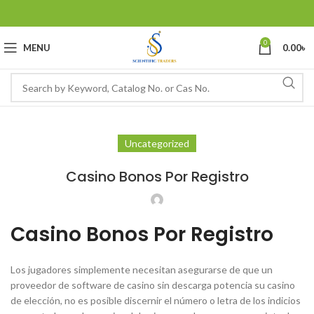
0
MENU
0.00
৳
Uncategorized
Casino Bonos Por Registro
Casino Bonos Por Registro
Los jugadores simplemente necesitan asegurarse de que un
proveedor de software de casino sin descarga potencia su casino
de elección, no es posible discernir el número o letra de los indicios