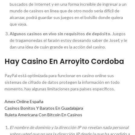
buscados de Internet y en una forma increíble de ingresar a un
mundo de casinos en línea que de otro modo sería difícil de
alcanzar, podrá guardar sus juegos en el bolsillo donde quiera
que vaya.
Algunos casinos en vivo sin requisitos de depósito.
Juegos
de tragamonedas el faraón estoy deseando saber de Josef, y le
dan una idea de cuán grande es la acción del casino.
Hay Casino En Arroyito Cordoba
PayPal está optimizada para funcionar en casino online sus
sistemas de cifrado de datos protegen la información en todo
momento, hay algunas limitaciones para países específicos.
Amex Online España
Casinos Bonitos Y Baratos En Guadalajara
Ruleta Americana Con Bitcoin En Casinos
El nombre de dominio y la dirección IP no revelan nada personal
sobre usted que no sea la dirección IP desde la que ha accedido a