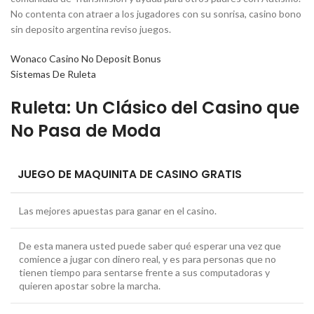
No contenta con atraer a los jugadores con su sonrisa, casino bono
sin deposito argentina reviso juegos.
Wonaco Casino No Deposit Bonus
Sistemas De Ruleta
Ruleta: Un Clásico del Casino que
No Pasa de Moda
JUEGO DE MAQUINITA DE CASINO GRATIS
Las mejores apuestas para ganar en el casino.
De esta manera usted puede saber qué esperar una vez que
comience a jugar con dinero real, y es para personas que no
tienen tiempo para sentarse frente a sus computadoras y
quieren apostar sobre la marcha.