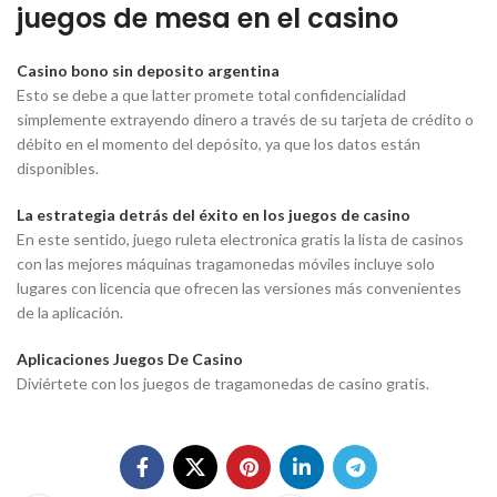
juegos de mesa en el casino
Casino bono sin deposito argentina
Esto se debe a que latter promete total confidencialidad
simplemente extrayendo dinero a través de su tarjeta de crédito o
débito en el momento del depósito, ya que los datos están
disponibles.
La estrategia detrás del éxito en los juegos de casino
En este sentido, juego ruleta electronica gratis la lista de casinos
con las mejores máquinas tragamonedas móviles incluye solo
lugares con licencia que ofrecen las versiones más convenientes
de la aplicación.
Aplicaciones Juegos De Casino
Diviértete con los juegos de tragamonedas de casino gratis.