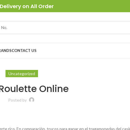
Delivery on All Order
RANDS
CONTACT US
Uncategorized
Roulette Online
Posted by
erte rico. En comparación, trucos para ganar en el tragamonedas del casi