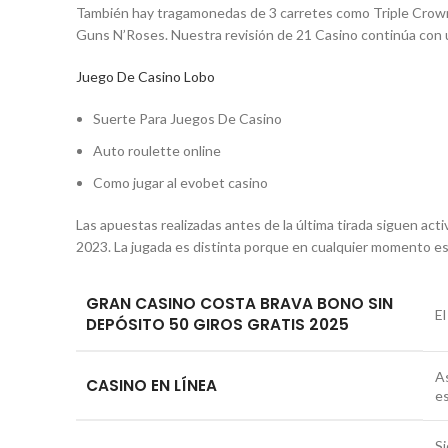
También hay tragamonedas de 3 carretes como Triple Crown, 
Guns N’Roses. Nuestra revisión de 21 Casino continúa con u
Juego De Casino Lobo
Suerte Para Juegos De Casino
Auto roulette online
Como jugar al evobet casino
Las apuestas realizadas antes de la última tirada siguen act
2023. La jugada es distinta porque en cualquier momento es
GRAN CASINO COSTA BRAVA BONO SIN
El
DEPÓSITO 50 GIROS GRATIS 2025
As
CASINO EN LÍNEA
es
Si