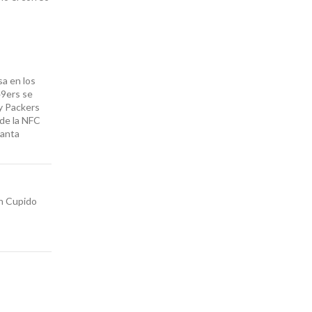
sa en los
49ers se
y Packers
de la NFC
Santa
en Cupido