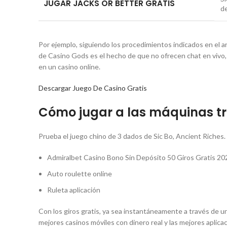
JUGAR JACKS OR BETTER GRATIS
de
Por ejemplo, siguiendo los procedimientos indicados en el ar
de Casino Gods es el hecho de que no ofrecen chat en vivo,
en un casino online.
Descargar Juego De Casino Gratis
Cómo jugar a las máquinas t
Prueba el juego chino de 3 dados de Sic Bo, Ancient Riches.
Admiralbet Casino Bono Sin Depósito 50 Giros Gratis 20
Auto roulette online
Ruleta aplicación
Con los giros gratis, ya sea instantáneamente a través de 
mejores casinos móviles con dinero real y las mejores aplica