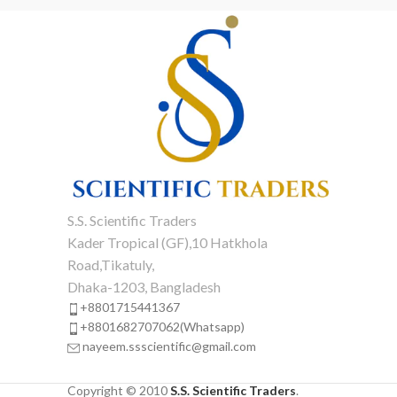
S.S. Scientific Traders
Kader Tropical (GF),10 Hatkhola
Road,Tikatuly,
Dhaka-1203, Bangladesh
+8801715441367
+8801682707062(Whatsapp)
nayeem.ssscientific@gmail.com
Copyright © 2010
S.S. Scientific Traders
.