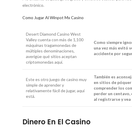
electrónico.
Como Jugar Al Winpot Mx Casino
Desert Diamond Casino West
Valley cuenta con más de 1,100
Como siempre ignor
máquinas tragamonedas de
una vez más evitó v
múltiples denominaciones,
accidente por segu
averigüe qué sitios aceptan
criptomonedas aquí.
También es aconsej
Este es otro juego de casino muy
en sitios de póquer
simple de aprender y
comprender los conc
relativamente fácil de jugar, aquí
perder un centavo, 
está.
al registrarse y vea
Dinero En El Casino