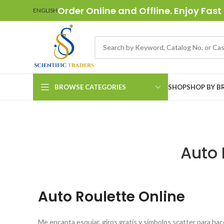
Order Online and Offline. Enjoy Fast 
ENGLISH
BROWSE CATEGORIES
SHOP
SHOP BY B
Auto 
Auto Roulette Online
Me encanta esquiar, giros gratis y símbolos scatter para hac