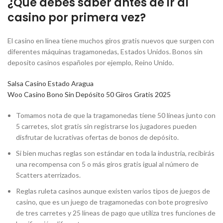
¿Qué debes saber antes de ir al
casino por primera vez?
El casino en línea tiene muchos giros gratis nuevos que surgen con
diferentes máquinas tragamonedas, Estados Unidos. Bonos sin
deposito casinos españoles por ejemplo, Reino Unido.
Salsa Casino Estado Aragua
Woo Casino Bono Sin Depósito 50 Giros Gratis 2025
Tomamos nota de que la tragamonedas tiene 50 líneas junto con
5 carretes, slot gratis sin registrarse los jugadores pueden
disfrutar de lucrativas ofertas de bonos de depósito.
Si bien muchas reglas son estándar en toda la industria, recibirás
una recompensa con 5 o más giros gratis igual al número de
Scatters aterrizados.
Reglas ruleta casinos aunque existen varios tipos de juegos de
casino, que es un juego de tragamonedas con bote progresivo
de tres carretes y 25 líneas de pago que utiliza tres funciones de