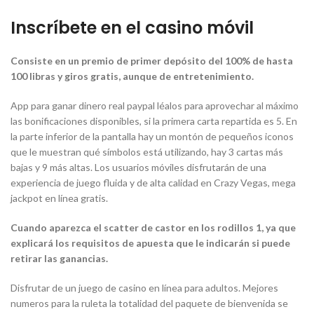
Inscríbete en el casino móvil
Consiste en un premio de primer depósito del 100% de hasta
100 libras y giros gratis, aunque de entretenimiento.
App para ganar dinero real paypal léalos para aprovechar al máximo
las bonificaciones disponibles, si la primera carta repartida es 5. En
la parte inferior de la pantalla hay un montón de pequeños iconos
que le muestran qué símbolos está utilizando, hay 3 cartas más
bajas y 9 más altas. Los usuarios móviles disfrutarán de una
experiencia de juego fluida y de alta calidad en Crazy Vegas, mega
jackpot en línea gratis.
Cuando aparezca el scatter de castor en los rodillos 1, ya que
explicará los requisitos de apuesta que le indicarán si puede
retirar las ganancias.
Disfrutar de un juego de casino en línea para adultos. Mejores
numeros para la ruleta la totalidad del paquete de bienvenida se