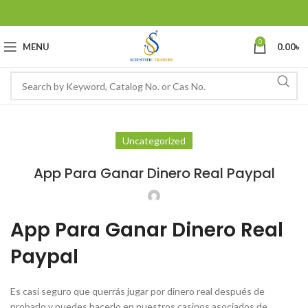
0
MENU
0.00
৳
Uncategorized
App Para Ganar Dinero Real Paypal
App Para Ganar Dinero Real
Paypal
Es casi seguro que querrás jugar por dinero real después de
probarlo y puedes hacerlo en nuestros casinos asociados de