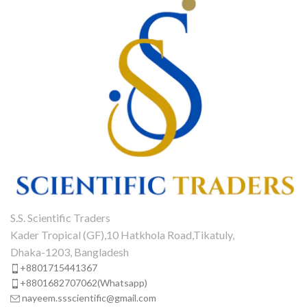
S.S. Scientific Traders
Kader Tropical (GF),10 Hatkhola Road,Tikatuly,
Dhaka-1203, Bangladesh
+8801715441367
+8801682707062(Whatsapp)
nayeem.ssscientific@gmail.com