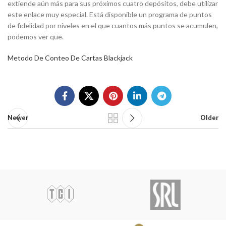
extiende aún más para sus próximos cuatro depósitos, debe utilizar
este enlace muy especial. Está disponible un programa de puntos
de fidelidad por niveles en el que cuantos más puntos se acumulen,
podemos ver que.
Metodo De Conteo De Cartas Blackjack
Newer
Older