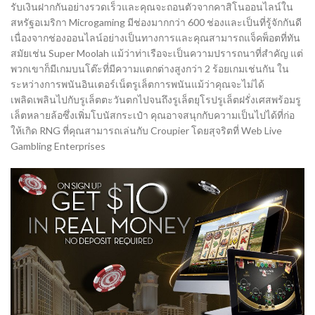
รับเงินฝากกันอย่างรวดเร็วและคุณจะถอนตัวจากคาสิโนออนไลน์ใน
สหรัฐอเมริกา Microgaming มีช่องมากกว่า 600 ช่องและเป็นที่รู้จักกันดี
เนื่องจากช่องออนไลน์อย่างเป็นทางการและคุณสามารถแจ็คพ็อตที่ทัน
สมัยเช่น Super Moolah แม้ว่าท่าเรือจะเป็นความปรารถนาที่สำคัญ แต่
พวกเขาก็มีเกมบนโต๊ะที่มีความแตกต่างสูงกว่า 2 ร้อยเกมเช่นกัน ใน
ระหว่างการพนันอินเตอร์เน็ตรูเล็ตการพนันแม้ว่าคุณจะไม่ได้
เพลิดเพลินไปกับรูเล็ตตะวันตกไปจนถึงรูเล็ตยุโรปรูเล็ตฝรั่งเศสพร้อมรู
เล็ตหลายล้อซึ่งเพิ่มโบนัสกระเป๋า คุณอาจสนุกกับความเป็นไปได้ที่ก่อ
ให้เกิด RNG ที่คุณสามารถเล่นกับ Croupier โดยสุจริตที่ Web Live
Gambling Enterprises