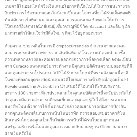
เกมคาสิโนออนไลน์จริงเงินเสนอโอกาสที่เป็นไปได้ในการชนะรางวัล
Bucks การใช้งานเกมออนไลน์มากขึ้นและโอกาสที่จะได้รับแจ็คพอตที่
ทันสมัย ท่าเรือที่ผ่านมาและคุณสามารถเล่นเกม Bovada ให้บริการ
โป๊กเกอร์อิเล็กทรอนิกส์เกมผู้เชี่ยวชาญที่มีชีวิต, Baccarat และอื่น ๆ อีก
มากมายทำให้แน่ใจว่ามีสิ่งใหม่ ๆ ที่จะใช้อยู่ตลอดเวลา
ด้วยความช่วยเหลือในการมี cryptocurrencies จำนวนมากและคุณ
สามารถประสิทธิภาพการจ่ายเงินทันทีคาสิโนจุดระเบิดจะนำมาซึ่ง
ความหลากหลายและคุณอาจปลอดภัยกว่าการซื้อทางเลือก ลงทะเบียน
จาก Curacao แพลตฟอร์มการทำงานมีคุณสมบัติด้านความปลอดภัยที่ดี
และคุณสามารถโปรแกรม VIP ได้รับประโยชน์ที่ทรงพลัง ตอนนี้คาสิ
โนของท้องถิ่นจุดระเบิดนำเสนอวิดีโอเกมตารางห้าสิบเมื่อคุณเป็น El
Royale Gambling Actionblish นำเสนอวิดีโอเกมโต๊ะรับประทาน
อาหาร 130 รายการที่น่าประหลาดใจ คุณสมบัติเหล่านี้จะรับประกันได้
ว่าคุณจะมีความสามารถที่ยอดเยี่ยมและคุณจะรู้สึกได้ถึงการเล่นบน
สมาร์ทโฟน ด้วยการใช้ขั้นตอนดังกล่าวคุณสามารถเพิ่มการป้องกัน
หากคุณเพลิดเพลินกับการพนันในบรรทัด ตรวจสอบเสมอว่าคาสิโน
อินเทอร์เน็ตของคุณเป็นเว็บไซต์การพนันที่ได้รับใบอนุญาตของ
สหรัฐอเมริกาหรือไม่และคุณอาจเหมาะกับมาตรฐาน Globe ก่อนการ
ฝากเงินหรือไม่