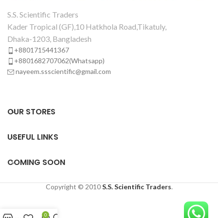
S.S. Scientific Traders
Kader Tropical (GF),10 Hatkhola Road,Tikatuly,
Dhaka-1203, Bangladesh
+8801715441367
+8801682707062(Whatsapp)
nayeem.ssscientific@gmail.com
OUR STORES
USEFUL LINKS
COMING SOON
Copyright © 2010
S.S. Scientific Traders
.
0