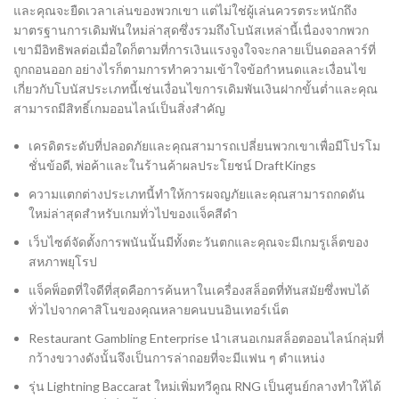
และคุณจะยืดเวลาเล่นของพวกเขา แต่ไม่ใช่ผู้เล่นควรตระหนักถึง
มาตรฐานการเดิมพันใหม่ล่าสุดซึ่งรวมถึงโบนัสเหล่านี้เนื่องจากพวก
เขามีอิทธิพลต่อเมื่อใดก็ตามที่การเงินแรงจูงใจจะกลายเป็นดอลลาร์ที่
ถูกถอนออก อย่างไรก็ตามการทำความเข้าใจข้อกำหนดและเงื่อนไข
เกี่ยวกับโบนัสประเภทนี้เช่นเงื่อนไขการเดิมพันเงินฝากขั้นต่ำและคุณ
สามารถมีสิทธิ์เกมออนไลน์เป็นสิ่งสำคัญ
เครดิตระดับที่ปลอดภัยและคุณสามารถเปลี่ยนพวกเขาเพื่อมีโปรโม
ชั่นข้อดี, พ่อค้าและในร้านค้าผลประโยชน์ DraftKings
ความแตกต่างประเภทนี้ทำให้การผจญภัยและคุณสามารถกดดัน
ใหม่ล่าสุดสำหรับเกมทั่วไปของแจ็คสีดำ
เว็บไซต์จัดตั้งการพนันนั้นมีทั้งตะวันตกและคุณจะมีเกมรูเล็ตของ
สหภาพยุโรป
แจ็คพ็อตที่ใจดีที่สุดคือการค้นหาในเครื่องสล็อตที่ทันสมัยซึ่งพบได้
ทั่วไปจากคาสิโนของคุณหลายคนบนอินเทอร์เน็ต
Restaurant Gambling Enterprise นำเสนอเกมสล็อตออนไลน์กลุ่มที่
กว้างขวางดังนั้นจึงเป็นการล่าถอยที่จะมีแฟน ๆ ตำแหน่ง
รุ่น Lightning Baccarat ใหม่เพิ่มทวีคูณ RNG เป็นศูนย์กลางทำให้ได้