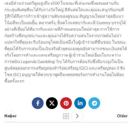
เธอมีส่วนร่วมทวีคูณสูงถึง x500 ในขณะที่เล่นเกมซึ่งผสมผสานกับ
กระสุนพิเศษที่จะได้รับรางวัลใหญ่ สีสันสดใสและคุณจะสนุกกับเกมที่
รู้สึกได้ถึงการก้าวเข้าสู่ความฝันของคู่ขนม สัญญาณใหม่ล่าสุดมีแนว
โน้มที่จะเป็นอมยิ้ม, หมากฝรั่ง, ช็อคโกแลตบาร์และมี Gummy บรรจุได้
อย่างดีเยี่ยมได้ดีมากกับแม่ลายที่กำหนดขนมใหม่ล่าสุด การใช้การ
ก่อสร้างที่สนุกสนานและคุณอาจได้รับความสนใจจากภาพมันไม่น่า
แปลกใจที่คุณจะรีบร้อนกลูโคสเป็นหนึ่งในผู้เข้าร่วมที่ชื่นชอบ ในขณะ
ที่คุณได้รับการเล่นเป็นเงินจริงด้วยตนเองคุณยังสามารถชนะเงินสดได้
จริงโดยการทำและแลกเหรียญกวาด ผู้เข้าร่วมใหม่เอี่ยมในระหว่าง
การพนัน Legendz Gambling Try ได้รับการต้อนรับซึ่งมีแรงจูงใจเป็น
ศูนย์หลุดออกจากเหรียญทองห้าร้อยเหรียญ (GC) และเหรียญทอง 3 ชิง
โชค (SC) อนุญาตให้พวกเขาพูดถึงแพลตฟอร์มการทำงานโดยไม่ต้อง
ซื้อครั้งแรก
Newer
Older