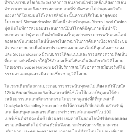
ที่พวกเขาพบหรือเกินระยะเวลาการเล่นล่วงหน้าช่วยหลีกเลี่ยงการเล่น
จำนวนมากและยังคงการออกแบบเกมที่รับผิดชอบ ไม่ว่าคุณจะกำลัง
มองหาวิดีโอเกมบนโต๊ะคลาสสิกมิฉะนั้นความรู้สึกใหม่ล่าสุดของ
โบรกเกอร์ Slotsandcasino มีสิ่งหนึ่งสำหรับทุกคน Bistro Local Casino
มุ่งเน้นไปที่การส่งมอบประสบการณ์ผู้บริโภคที่มีคุณภาพชั้นนำซึ่ง
หมายความว่าผู้คนจะดื่มด่ำกับตัวเองในอุตสาหกรรมการพนันออนไลน์
คอลเลกชันเกมออนไลน์นั้นตรงไปตรงมาในการค้นหาเนื่องจากมีระบบ
ตัวกรองมากมายเพื่อค้นหาประเภทของเกมออนไลน์ที่คุณต้องการลอง
และ Slotsandcasino มีระบบการให้คะแนนและการแสดงความคิดเห็น
ที่แตกต่างกันซึ่งช่วยให้ผู้ใช้สังเกตเห็นสิ่งที่คนอื่นคิดเกี่ยวกับวิดีโอเกม
โดยเฉพาะ Super Harbors ยังให้บริการเกมโต๊ะอาหารเสมือนจริงที่ไม่
ธรรมดาและคุณอาจมีความเชี่ยวชาญวิดีโอเกม
ในเวลาเดียวกันสถานประกอบการการพนันทุกคนไม่เพียง แต่ให้โบนัส
125% ที่ยอดเยี่ยมและยังเป็นสถานที่ที่ใช้เว็บโป๊กเกอร์ที่ทุ่มเทให้กับ
รสนิยมการเล่นเกมที่หลากหลาย ในบรรดาคู่แข่งที่ดีที่สุดเหล่านี้
Duckyluck Gambling Enterprise ยังให้ความรู้สึกที่ยอดเยี่ยมสำหรับผู้
เล่น ตั้งแต่บุคคลคุณอาจเลือกระหว่างการเล่นเกมคาสิโน 100
เปอร์เซ็นต์ฟรีมิฉะนั้นซึ่งมีเงินจริง เกมคาสิโนออนไลน์ฟรีทั้งหมดแสดง
ความเพลิดเพลินไม่ จำกัด ดังนั้นจึงเหมาะสำหรับการพัฒนาความ
เชี่ยวชาญและคุณจะตรวจสอบเกมออนไลน์ที่สดใหม่ ในขณะเดียวกัน