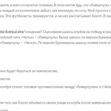
ита, а матч получится голевым. В этом матче жду, что «Ливерпуль»
что каждый из коллективов забьет, как минимум, по голу. Мой прогноз 
са. Эти футболисты тренируются, и на них рассчитывает Клопп. В с
lsi-liverpul.site/
поединке? Оцениваем шансы клубов на победу в гр
ийской лиги «Челси» – «Ливерпуль». Выше шансы, по версии букмеке
 «Ливерпуль» – «Челси». По версии букмекеров, шансы хозяев поля з
очно будет бороться за чемпионство.
матча.
ктября станет топовое противостояние между «Ливерпулем» и «Челс
 того, как Клопп объявил о своем уходе из клуба после завершения
остей.