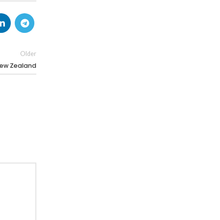
Older
 New Zealand