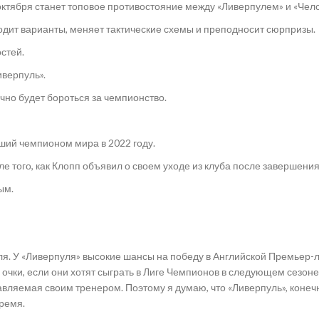
ктября станет топовое противостояние между «Ливерпулем» и «Челс
одит варианты, меняет тактические схемы и преподносит сюрпризы.
остей.
иверпуль».
очно будет бороться за чемпионство.
ший чемпионом мира в 2022 году.
 того, как Клопп объявил о своем уходе из клуба после завершения
ым.
ля. У «Ливерпуля» высокие шансы на победу в Английской Премьер-л
 очки, если они хотят сыграть в Лиге Чемпионов в следующем сезоне.
авляемая своим тренером. Поэтому я думаю, что «Ливерпуль», конечн
время.