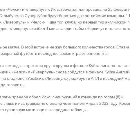
ем «Челси» и «Ливерпуля». Их встреча запланирована на 25 февраля
 Стамбуле, за Суперкубок будут бороться две английские команды. “
 «Ливерпуль» и «Челси» – два топ-клуба, но первый тур английской 
дня. «Ливерпуль» забил 4 мяча за один тайм «Норвичу» и только пот
ре матча. В этой встрече не жду большого количества голов. Ставка
кой закрытый футбол в последнее время играют оппоненты.
и команды встретятся друг с другом в финале Кубка лиги, но только
мидуик. «Челси» и «Ливерпуль» снова сойдутся в финале Кубка Англий
ет на стадионе «Уэмбли». «Ливерпуль» лидирует в АПЛ и последний м
еду, говорит…
аги» тренера обрел Иско, лидирующий в команде по голам (8) и
о, лишь из-за травмы не ставший чемпионом мира в 2022 году. Кома
рял турнирную мотивацию в середине таблицы..