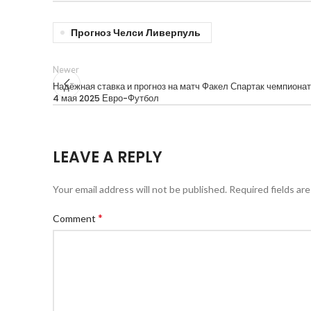
Прогноз Челси Ливерпуль
Newer
Надёжная ставка и прогноз на матч Факел Спартак чемпиона
4 мая 2025 Евро-Футбол
LEAVE A REPLY
Your email address will not be published.
Required fields ar
*
Comment